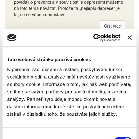
povídali o prevenci a v souvislosti s depresemi můžeme
na toto téma navázat. Protože ta „nejlepší deprese“ je
ta, co se vůbec nedostaví.
Číst více
Tato webová stránka používá cookies
K personalizaci obsahu a reklam, poskytování funkcí
sociálních médií a analýze naší návštěvnosti využíváme
soubory cookie. Informace o tom, jak náš web používáte,
sdílíme se svými partnery pro sociální média, inzerci a
analýzy. Partneři tyto údaje mohou zkombinovat s
dalšími informacemi, které jste jim poskytli nebo které
Opalovací péče jako součást prevence:
získali v důsledku toho, že používáte jejich služby.
role lékárníka a význam dermokosmetiky
Sluneční záření je pro lidský organismus nezbytné,
zároveň však představuje jeden z nejvýznamnějších
Výběr