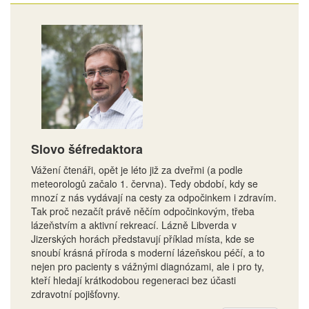
Slovo šéfredaktora
Vážení čtenáři, opět je léto již za dveřmi (a podle
meteorologů začalo 1. června). Tedy období, kdy se
mnozí z nás vydávají na cesty za odpočinkem i zdravím.
Tak proč nezačít právě něčím odpočinkovým, třeba
lázeňstvím a aktivní rekreací. Lázně Libverda v
Jizerských horách představují příklad místa, kde se
snoubí krásná příroda s moderní lázeňskou péčí, a to
nejen pro pacienty s vážnými diagnózami, ale i pro ty,
kteří hledají krátkodobou regeneraci bez účasti
zdravotní pojišťovny.