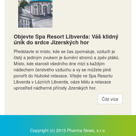
Objevte Spa Resort Libverda: Váš klidný
únik do srdce Jizerských hor
Představte si místo, kde se čas zpomaluje, vzduch je
čistý a jediným zvukem je šumění stromů a zpěv ptáků.
Místo, kde starosti všedního dne mizí s každým
nádechem čerstvého vzduchu a vy se můžete plně
ponořit do hluboké relaxace. Vítejte ve Spa Resortu
Libverda v Lázních Libverda, oáze klidu a relaxace
uprostřed nádherné přírody Jizerských hor.
Číst více
Copyright (c) 2015 Pharma News, s.r.o.