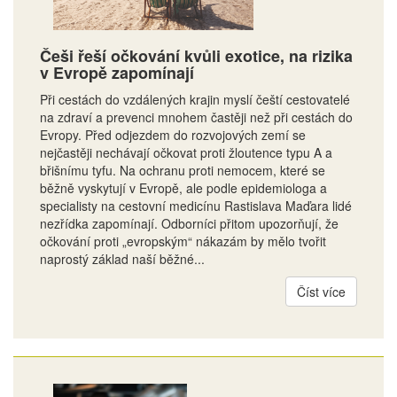
Češi řeší očkování kvůli exotice, na rizika
v Evropě zapomínají
Při cestách do vzdálených krajin myslí čeští cestovatelé
na zdraví a prevenci mnohem častěji než při cestách do
Evropy. Před odjezdem do rozvojových zemí se
nejčastěji nechávají očkovat proti žloutence typu A a
břišnímu tyfu. Na ochranu proti nemocem, které se
běžně vyskytují v Evropě, ale podle epidemiologa a
specialisty na cestovní medicínu Rastislava Maďara lidé
nezřídka zapomínají. Odborníci přitom upozorňují, že
očkování proti „evropským“ nákazám by mělo tvořit
naprostý základ naší běžné...
Číst více