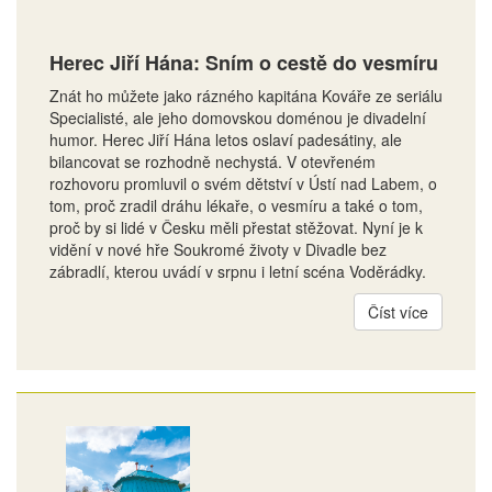
Herec Jiří Hána: Sním o cestě do vesmíru
Znát ho můžete jako rázného kapitána Kováře ze seriálu
Specialisté, ale jeho domovskou doménou je divadelní
humor. Herec Jiří Hána letos oslaví padesátiny, ale
bilancovat se rozhodně nechystá. V otevřeném
rozhovoru promluvil o svém dětství v Ústí nad Labem, o
tom, proč zradil dráhu lékaře, o vesmíru a také o tom,
proč by si lidé v Česku měli přestat stěžovat. Nyní je k
vidění v nové hře Soukromé životy v Divadle bez
zábradlí, kterou uvádí v srpnu i letní scéna Voděrádky.
Číst více