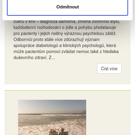
V ČR každoročně přibývá přibližně 60 000 nových
Odmítnout
pacientů s diabetem, kteří se připojují k milionu již
existujících diabetiků. Léčba není jen otázkou hladiny
cukru v krvi – diagnóza samotná, změna životního stylu,
každodenní rozhodování o jídle a pohybu představuje
pro pacienty i jejich rodiny výraznou psychickou zátěž.
Odborníci proto stále více zdůrazňují význam
spolupráce diabetologů a klinických psychologů, která
může pacientům pomoci zvládat nemoc také z hlediska
duševního zdraví. Z...
Číst více