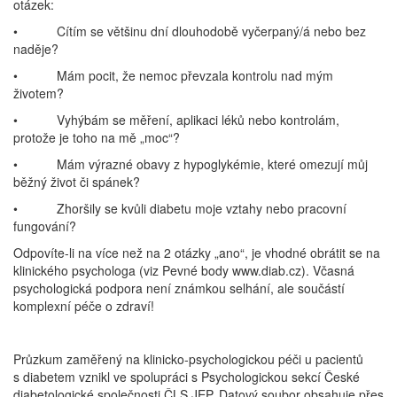
otázek:
• Cítím se většinu dní dlouhodobě vyčerpaný/á nebo bez
naděje?
• Mám pocit, že nemoc převzala kontrolu nad mým
životem?
• Vyhýbám se měření, aplikaci léků nebo kontrolám,
protože je toho na mě „moc“?
• Mám výrazné obavy z hypoglykémie, které omezují můj
běžný život či spánek?
• Zhoršily se kvůli diabetu moje vztahy nebo pracovní
fungování?
Odpovíte-li na více než na 2 otázky „ano“, je vhodné obrátit se na
klinického psychologa (viz Pevné body www.diab.cz). Včasná
psychologická podpora není známkou selhání, ale součástí
komplexní péče o zdraví!
Průzkum zaměřený na klinicko-psychologickou péči u pacientů
s diabetem vznikl ve spolupráci s Psychologickou sekcí České
diabetologické společnosti ČLS JEP. Datový soubor obsahuje přes