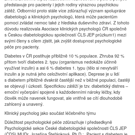
představuje pro pacienty i jejich rodiny výraznou psychickou
zátěž. Odborníci proto stále více zdůrazňují význam spolupráce
diabetologů a klinických psychologů, která může pacientům
pomoci zvládat nemoc také z hlediska duševního zdraví. Z tohoto
důvodu realizovala Asociace klinických psychologů ČR společně
s Českou diabetologickou společností ČLS JEP průzkum1) mezi
svými členy s cílem zjistit, jak zvýšit dostupnost psychologické
péče pro pacienty.
Diabetes v ČR postihuje přibližně 10 % populace. Zhruba 92 %
přitom tvoří diabetes 2. typu (organismus nedokáže účinně
využívat inzulin) a asi 6 % diabetes 1. typu (tělo si nevytváří
inzulin a je nutná jeho celoživotní aplikace). Deprese je u lidí
s diabetem přibližně dvakrát častější než v běžné populaci, častěji
se objevují i úzkosti. Specifickou zátěží je tzv. diabetický distres –
emoční vyčerpání spojené s každodenními nároky léčby, kdy
člověk může navenek fungovat, ale vnitřně se cítí dlouhodobě
zahlcený a unavený.
Klinický psycholog jako součást léčebného týmu
Důležitost psychologické péče zdůrazňuje i předsedkyně
Psychologické sekce České diabetologické společnosti ČLS JEP
(ČDS) MUDr. Jozefína Štefánková, Ph.D.: „Pacient s diabetem je