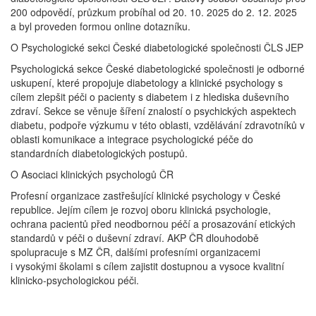
200 odpovědí, průzkum probíhal od 20. 10. 2025 do 2. 12. 2025
a byl proveden formou online dotazníku.
O Psychologické sekci České diabetologické společnosti ČLS JEP
Psychologická sekce České diabetologické společnosti je odborné
uskupení, které propojuje diabetology a klinické psychology s
cílem zlepšit péči o pacienty s diabetem i z hlediska duševního
zdraví. Sekce se věnuje šíření znalostí o psychických aspektech
diabetu, podpoře výzkumu v této oblasti, vzdělávání zdravotníků v
oblasti komunikace a integrace psychologické péče do
standardních diabetologických postupů.
O Asociaci klinických psychologů ČR
Profesní organizace zastřešující klinické psychology v České
republice. Jejím cílem je rozvoj oboru klinická psychologie,
ochrana pacientů před neodbornou péčí a prosazování etických
standardů v péči o duševní zdraví. AKP ČR dlouhodobě
spolupracuje s MZ ČR, dalšími profesními organizacemi
i vysokými školami s cílem zajistit dostupnou a vysoce kvalitní
klinicko-psychologickou péči.