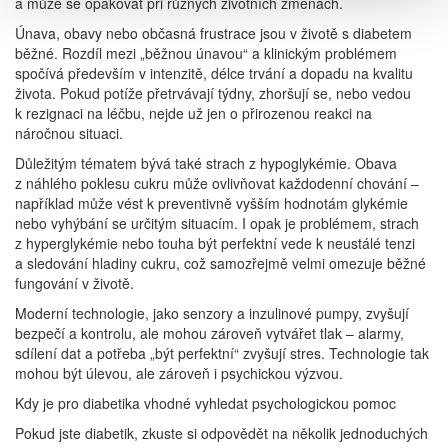
a může se opakovat při různých životních změnách.
Únava, obavy nebo občasná frustrace jsou v životě s diabetem
běžné. Rozdíl mezi „běžnou únavou“ a klinickým problémem
spočívá především v intenzitě, délce trvání a dopadu na kvalitu
života. Pokud potíže přetrvávají týdny, zhoršují se, nebo vedou
k rezignaci na léčbu, nejde už jen o přirozenou reakci na
náročnou situaci.
Důležitým tématem bývá také strach z hypoglykémie. Obava
z náhlého poklesu cukru může ovlivňovat každodenní chování –
například může vést k preventivně vyšším hodnotám glykémie
nebo vyhýbání se určitým situacím. I opak je problémem, strach
z hyperglykémie nebo touha být perfektní vede k neustálé tenzi
a sledování hladiny cukru, což samozřejmě velmi omezuje běžné
fungování v životě.
Moderní technologie, jako senzory a inzulinové pumpy, zvyšují
bezpečí a kontrolu, ale mohou zároveň vytvářet tlak – alarmy,
sdílení dat a potřeba „být perfektní“ zvyšují stres. Technologie tak
mohou být úlevou, ale zároveň i psychickou výzvou.
Kdy je pro diabetika vhodné vyhledat psychologickou pomoc
Pokud jste diabetik, zkuste si odpovědět na několik jednoduchých