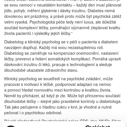
se svou nemocí v neustálém kontaktu – každý den musí plánovat
jídlo, pohyb, měření glykémie i dávky inzulinu. Diabetes nemá
dovolenou ani prázdniny, a právě proto může být psychická zátěž
velmi vysoká. Psychologická péče tedy není luxus, ale důležitá
součást komplexní léčby, pomáhající významně zlepšovat kvalitu
života pacientů i výsledky jejich léčby.“
Diabetolog a klinický psycholog se v péči o pacienta s diabetem
navzájem doplňují. Každý má svou nezastupitelnou roli.
Diabetolog se zaměřuje na kompenzaci onemocnění, nastavení
léčby, prevenci a řešení somatických komplikací. Pomáhá upravit
dávkování inzulinu či léků, pracuje s technologiemi a sleduje
dlouhodobé ukazatele zdravotního stavu.
Klinický psycholog se soustředí na psychické zvládání, může
pracovat s motivací k léčbě, podporovat adaptaci na nemoc
a pomoci hledat rovnováhu mezi kontrolou a kvalitou života.
Neměl by přicházet, až když je zle. Může být přirozenou součástí
dlouhodobé léčby – stejně jako pravidelné kontroly u diabetologa.
Tak jako pečujeme o hladinu cukru v krvi, je vhodné a nutné
pečovat i o psychickou odolnost.
Bývalá předsedkyně Psychologické sekce ČDS, doc. MUDr. Silvie
Lacigová Ph.D. upřesňuje: „Z praxe vidím, jak velký přínos má pro