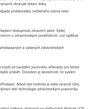
 výrazně zkracuje čekací dobu.
. Odpadá problematika nečitelného písma nebo
zlepšení dostupnosti zdravotní péče. Výdej
ením o zdravotnických prostředcích, což zajišťuje
 o předepsaných a vydaných zdravotnických
a rozdíl od zavádění povinného eReceptu pro léčivé
 hladší průběh. Důvodem je skutečnost, že systém
oukazů. Ačkoli tato hodnota je stále výrazně nižší,
ijímání této technologie zdravotnickými pracovníky
zplatná aplikace, dostupná na platformách Android i iOS