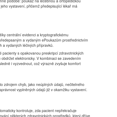
stinné podobě: poukaz na léčebnou a ortopedickou
eho vystavení, přičemž předepisující lékař má
ky centrální evidenci a kryptografickému
up k předepsaným a vydaným ePoukazům prostřednictvím
h a vydaných léčivých přípravků.
né pacienty s opakovanou preskripcí zdravotnických
ou obdržet elektronicky. V kombinaci se zavedením
edně i vyzvednout, což výrazně zvyšuje komfort
asto zdrojem chyb, jako neúplných údajů, nečitelného
správnost vyplněných údajů již v okamžiku vystavení.
utomaticky kontroluje, zda pacient nepřekračuje
vání některých zdravotnických prostředků, který dříve