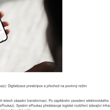
az): Digitalizace preskripce a přechod na povinný režim
ích letech zásadní transformací. Po úspěšném zavedení elektronického r
ePoukaz). Systém ePoukaz představuje logické rozšíření stávající infra