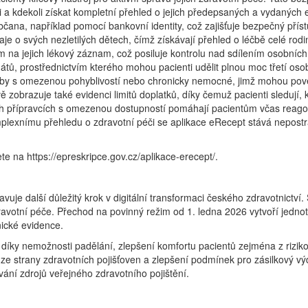
 a kdekoli získat kompletní přehled o jejich předepsaných a vydaných
občana, například pomocí bankovní identity, což zajišťuje bezpečný pří
daje o svých nezletilých dětech, čímž získávají přehled o léčbě celé ro
m na jejich lékový záznam, což posiluje kontrolu nad sdílením osobníc
átů, prostřednictvím kterého mohou pacienti udělit plnou moc třetí o
oby s omezenou pohyblivostí nebo chronicky nemocné, jimž mohou pově
 zobrazuje také evidenci limitů doplatků, díky čemuž pacienti sledují, k
ých přípravcích s omezenou dostupností pomáhají pacientům včas reago
omplexnímu přehledu o zdravotní péči se aplikace eRecept stává nepos
te na https://epreskripce.gov.cz/aplikace-erecept/.
avuje další důležitý krok v digitální transformaci českého zdravotnic
avotní péče. Přechod na povinný režim od 1. ledna 2026 vytvoří jednotn
nické evidence.
íky nemožnosti padělání, zlepšení komfortu pacientů zejména z riziko
d ze strany zdravotních pojišťoven a zlepšení podmínek pro zásilkový v
ání zdrojů veřejného zdravotního pojištění.