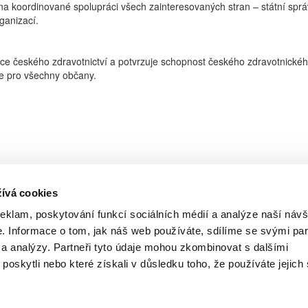
koordinované spolupráci všech zainteresovaných stran – státní správy
ganizací.
izace českého zdravotnictví a potvrzuje schopnost českého zdravotnic
če pro všechny občany.
ívá cookies
reklam, poskytování funkcí sociálních médií a analýze naší návš
 Informace o tom, jak náš web používáte, sdílíme se svými par
i a analýzy. Partneři tyto údaje mohou zkombinovat s dalšími
 poskytli nebo které získali v důsledku toho, že používáte jejich 
Copyright (c) 2015 Pharma News, s.r.o.