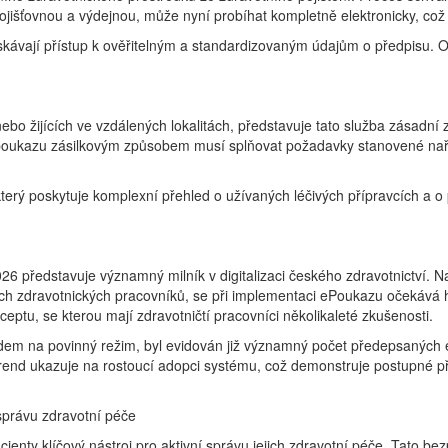
ojišťovnou a výdejnou, může nyní probíhat kompletně elektronicky, což
získávají přístup k ověřitelným a standardizovaným údajům o předpisu
bo žijících ve vzdálených lokalitách, představuje tato služba zásadní 
poukazu zásilkovým způsobem musí splňovat požadavky stanovené naříz
který poskytuje komplexní přehled o užívaných léčivých přípravcích a
6 představuje významný milník v digitalizaci českého zdravotnictví. N
erých zdravotnických pracovníků, se při implementaci ePoukazu očekává
ceptu, se kterou mají zdravotničtí pracovníci několikaleté zkušenosti.
dem na povinný režim, byl evidován již významný počet předepsaných eP
rend ukazuje na rostoucí adopci systému, což demonstruje postupné př
 správu zdravotní péče
enty klíčový nástroj pro aktivní správu jejich zdravotní péče. Tato be