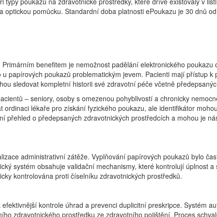
 typy poukazů na zdravotnické prostředky, které dříve existovaly v li
optickou pomůcku. Standardní doba platnosti ePoukazu je 30 dnů od j
Primárním benefitem je nemožnost padělání elektronického poukazu dí
 bylo u papírových poukazů problematickým jevem. Pacienti mají příst
ou sledovat kompletní historii své zdravotní péče včetně předepsanýc
 pacientů – seniory, osoby s omezenou pohyblivostí a chronicky nemoc
t ordinaci lékaře pro získání fyzického poukazu, ale identifikátor moh
 přehled o předepsaných zdravotnických prostředcích a mohou je násl
nimalizace administrativní zátěže. Vyplňování papírových poukazů bylo č
ký systém obsahuje validační mechanismy, které kontrolují úplnost a 
cky kontrolována proti číselníku zdravotnických prostředků.
 efektivnější kontrole úhrad a prevenci duplicitní preskripce. Systém a
o zdravotnického prostředku ze zdravotního pojištění. Proces schvalo