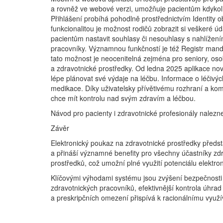
a rovněž ve webové verzi, umožňuje pacientům kdykoli
Přihlášení probíhá pohodlně prostřednictvím Identity 
funkcionalitou je možnost rodičů zobrazit si veškeré ú
pacientům nastavit souhlasy či nesouhlasy s nahlížení
pracovníky. Významnou funkčností je též Registr mand
tato možnost je neocenitelná zejména pro seniory, os
a zdravotnické prostředky. Od ledna 2025 aplikace nově
lépe plánovat své výdaje na léčbu. Informace o léčiv
medikace. Díky uživatelsky přívětivému rozhraní a k
chce mít kontrolu nad svým zdravím a léčbou.
Návod pro pacienty i zdravotnické profesionály nalezne
Závěr
Elektronický poukaz na zdravotnické prostředky předst
a přináší významné benefity pro všechny účastníky zdr
prostředků, což umožní plné využití potenciálu elektro
Klíčovými výhodami systému jsou zvýšení bezpečnosti d
zdravotnických pracovníků, efektivnější kontrola úhra
a preskripčních omezení přispívá k racionálnímu využív