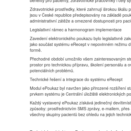
benefity pro pacienty, zdravotnické pracovníky i celý 
Zdravotnické prostředky, které zahrnují širokou škálu
jsou v České republice předepisovány na základě pouka
administrativní zátěže a omezené dostupnosti pro pac
Legislativní rámec a harmonogram implementace
Zavedení elektronického poukazu bylo legislativně zak
jako součást systému eRecept v nepovinném režimu dn
formě.
Přechodné období umožnilo všem zainteresovaným str
prostor pro technickou přípravu, školení personálu a 
potenciálních problémů.
Technické řešení a integrace do systému eRecept
Modul ePoukaz byl navržen jako přirozené rozšíření s
prvkem systému je Centrální úložiště elektronických p
Každý vystavený ePoukaz získává jedinečný devítimístný 
způsoby: prostřednictvím SMS zprávy, e-mailem, přes ap
všechny skupiny pacientů bez ohledu na jejich technic