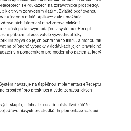
 eReceptech i ePoukazech na zdravotnické prostředky.
stup k citlivým zdravotním datům. Zvláště oceňovanou
diny na jednom místě. Aplikace dále umožňuje
h zdravotních informací mezi zdravotnickými
sobě k přístupu ke svým údajům v systému eRecept –
ření příbuzní či pečovatelé vyzvednout léky
olik jim zbývá do jejich ochranného limitu, a mohou tak
vat na případné výpadky v dodávkách jejich pravidelné
tradatelným pomocníkem pro moderního pacienta, který
tví. Systém navazuje na úspěšnou implementaci eReceptu
é prostředí pro preskripci a výdej zdravotnických
vých skupin, minimalizace administrativní zátěže
ýdej zdravotnických prostředků. Implementace validací