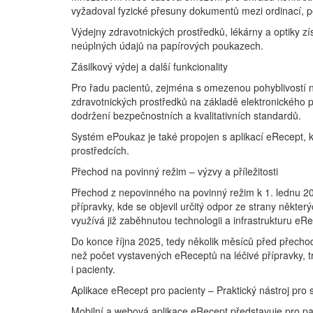
vyžadoval fyzické přesuny dokumentů mezi ordinací, p
Výdejny zdravotnických prostředků, lékárny a optiky 
neúplných údajů na papírových poukazech.
Zásilkový výdej a další funkcionality
Pro řadu pacientů, zejména s omezenou pohyblivostí ne
zdravotnických prostředků na základě elektronického 
dodržení bezpečnostních a kvalitativních standardů.
Systém ePoukaz je také propojen s aplikací eRecept, 
prostředcích.
Přechod na povinný režim – výzvy a příležitosti
Přechod z nepovinného na povinný režim k 1. lednu 202
přípravky, kde se objevil určitý odpor ze strany někt
využívá již zaběhnutou technologii a infrastrukturu eRe
Do konce října 2025, tedy několik měsíců před přecho
než počet vystavených eReceptů na léčivé přípravky, t
i pacienty.
Aplikace eRecept pro pacienty – Praktický nástroj pro
Mobilní a webová aplikace eRecept představuje pro paci