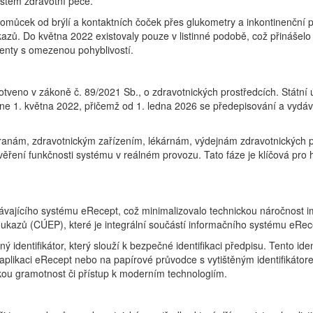
systém zdravotní péče.
 pomůcek od brýlí a kontaktních čoček přes glukometry a inkontinenčn
zů. Do května 2022 existovaly pouze v listinné podobě, což přinášelo 
ienty s omezenou pohyblivostí.
otveno v zákoně č. 89/2021 Sb., o zdravotnických prostředcích. Státní 
e 1. května 2022, přičemž od 1. ledna 2026 se předepisování a vydáv
anám, zdravotnickým zařízením, lékárnám, výdejnám zdravotnických 
ověření funkčnosti systému v reálném provozu. Tato fáze je klíčová pro
távajícího systému eRecept, což minimalizovalo technickou náročnost 
oukazů (CÚEP), které je integrální součástí informačního systému eRec
identifikátor, který slouží k bezpečné identifikaci předpisu. Tento ide
likaci eRecept nebo na papírové průvodce s vytištěným identifikátorem. 
kou gramotnost či přístup k moderním technologiím.