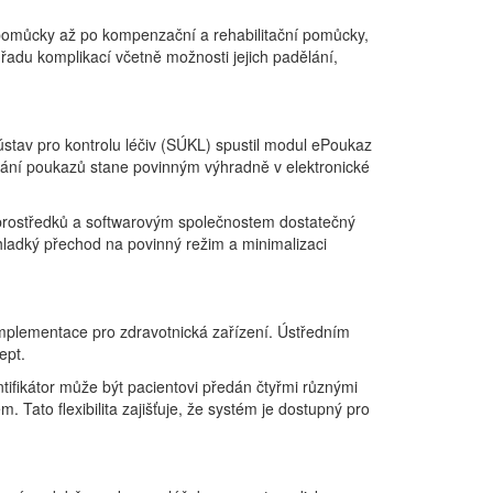
í pomůcky až po kompenzační a rehabilitační pomůcky,
řadu komplikací včetně možnosti jejich padělání,
ústav pro kontrolu léčiv (SÚKL) spustil modul ePoukaz
ání poukazů stane povinným výhradně v elektronické
prostředků a softwarovým společnostem dostatečný
 hladký přechod na povinný režim a minimalizaci
implementace pro zdravotnická zařízení. Ústředním
ept.
ntifikátor může být pacientovi předán čtyřmi různými
Tato flexibilita zajišťuje, že systém je dostupný pro