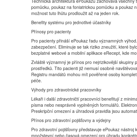
Technická architektura ePoukazu zachovává všechny tři
pomůcku, poukaz na foniatrickou pomůcku a poukaz na 
možnost tuto lhůtu prodloužit až na jeden rok.
Benefity systému pro jednotlivé účastníky
Přínosy pro pacienty
Pro pacienty přináší ePoukaz řadu významných výhod. 
zabezpečení. Eliminuje se tak riziko zneužití, které
bezplatné webové a mobilní aplikace eRecept, kde moh
Zvláště významný je přínos pro nejrizikovější skupiny
prostředků. Tito pacienti již nemusí osobně navštěvova
Registru mandátů mohou mít pověřené osoby kompletní
péče.
Výhody pro zdravotnické pracovníky
Lékaři i další zdravotničtí pracovníci benefitují z mi
písma nebo nesprávně vyplněných formulářů. Elektronic
Preskripční omezení a úhradová pravidla jsou automati
Přínos pro zdravotní pojišťovny a výdejny
Pro zdravotní pojišťovny představuje ePoukaz nástroj k
množstevní nebo časová omezení pro úhradu konkrétníh