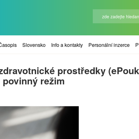
Časopis
Slovensko
Info a kontakty
Personální inzerce
P
zdravotnické prostředky (ePouka
 povinný režim