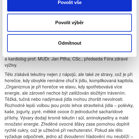
Povolit vše
promění ve tři, případně i více. Přitom žízeň nastupuje se
zpožděním, takže spoléhat se na ni nestačí. Ideální je průběžně
popíjet menší množství tekutin a nedělat velké pauzy. „Přírodní
minerální vody jsou vhodné pro všechny, včetně pacientů
Povolit výběr
s vysokým krevním tlakem, kterým se často nesprávně
doporučuje pití minerálek omezit. Naopak, pokud obsahují hořčík
nebo draslík, mohou léčbu vhodně doplňovat. Určité močopudné
Odmítnout
léky, používané při léčbě srdečního selhání, totiž mohou hladiny
těchto minerálů nebezpečně snižovat,“ doplňuje internista
a kardiolog prof. MUDr. Jan Piťha, CSc., předseda Fóra zdravé
výživy.
Tělo získává tekutiny nejen z nápojů, ale také ze stravy, což je při
horečce, kdy obvykle nemáme chuť k jídlu, komplikovaná kapitola.
„Organizmus je při horečce ve stavu, kdy spotřebovává více
energie, ale zároveň nechce být zatěžován složitým trávením.
Těžká, tučná nebo nadýmavá jídla mohou zhoršit nevolnosti.
Rozhodně lepší volbou jsou proto lehce stravitelná jídla – polévky,
kaše, jogurty, pyré, měkké ovoce či jednoduché sacharidové
přílohy. Vývary dodají kromě tekutin i sůl, aminokyseliny a malé
množství energie. Zředěné ovocné šťávy zase pomohou doplnit
rychlé cukry, což je užitečné při nechutenství. Pokud ale tělo
vyžaduje odpočinek, jedno až dvoudenní hladovění mu neublíží –