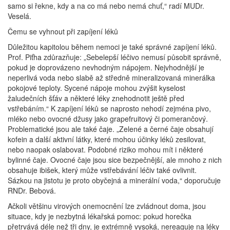
samo si řekne, kdy a na co má nebo nemá chuť,“ radí MUDr.
Veselá.
Čemu se vyhnout při zapíjení léků
Důležitou kapitolou během nemoci je také správné zapíjení léků.
Prof. Piťha zdůrazňuje: „Sebelepší léčivo nemusí působit správně,
pokud je doprovázeno nevhodným nápojem. Nejvhodnější je
neperlivá voda nebo slabě až středně mineralizovaná minerálka
pokojové teploty. Sycené nápoje mohou zvýšit kyselost
žaludečních šťáv a některé léky znehodnotit ještě před
vstřebáním.“ K zapíjení léků se naprosto nehodí zejména pivo,
mléko nebo ovocné džusy jako grapefruitový či pomerančový.
Problematické jsou ale také čaje. „Zelené a černé čaje obsahují
kofein a další aktivní látky, které mohou účinky léků zesilovat,
nebo naopak oslabovat. Podobné riziko mohou mít i některé
bylinné čaje. Ovocné čaje jsou sice bezpečnější, ale mnoho z nich
obsahuje ibišek, který může vstřebávání léčiv také ovlivnit.
Sázkou na jistotu je proto obyčejná a minerální voda,“ doporučuje
RNDr. Bebová.
Ačkoli většinu virových onemocnění lze zvládnout doma, jsou
situace, kdy je nezbytná lékařská pomoc: pokud horečka
přetrvává déle než tři dny, je extrémně vysoká, nereaguje na léky