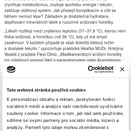
zrychluje metabolizmus, zvyšuje spotřebu energie i tekutin,
zatěžuje oběhový systém. Jak předejít komplikacím a cítit se
během nemoci lépe? Základem je dostatečná hydratace,
doplňování minerálních látek a rozumné snižování horečky.
„Lékaři rozlišují mezi zvýšenou teplotou (37–37,9 °C), kterou není
třeba snižovat, a horečkou (od 38 °C), kdy už má smysl
zasáhnout. V každém případě je však důležitý klidový režim
a dostatek tekutin,“ upozorňuje praktická lékařka MUDr. Kristýna
Veselá z pražské Flexi Clinic. „Medikamentózní snížení horečky
lze zvládnout pomocí léků s paracetamolem nebo ibuprofenem,
silnější metamizol je vázán na předpis. Cílem není dostat teplotu
na normální hodnotu, stačí ji snížit o 1–2 °C, aby se tělu ulevilo.
Účinné tak mohou být i nefarmakologické postupy jako
sprchování vlažnou vodou (okolo 25 °C po dobu 2 minut, po 20
minutách případně opakovat) nebo zábaly hrudníku a břicha (na
Tato webová stránka používá cookies
10–15 minut do osušky namočené ve vlažné vodě, končetiny
K personalizaci obsahu a reklam, poskytování funkcí
ničím nepřikrývat). Nikdy však nesprchujeme ani nedáváme
sociálních médií a analýze naší návštěvnosti využíváme
zábaly při mramorované kůži nebo studených, promodralých
končetinách. Důležité je také nepřehřívat místnosti, často větrat
soubory cookie. Informace o tom, jak náš web používáte,
a nezabalovat se do příliš teplých peřin,“ dodává.
sdílíme se svými partnery pro sociální média, inzerci a
Není tedy nutné se snažit horečku za každou cenu potlačit, tělo ji
analýzy. Partneři tyto údaje mohou zkombinovat s