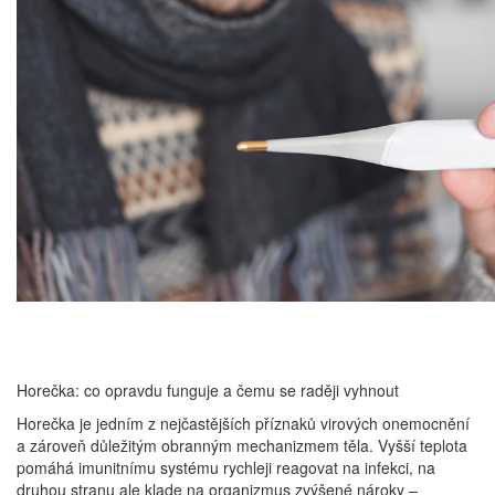
Horečka: co opravdu funguje a čemu se raději vyhnout
Horečka je jedním z nejčastějších příznaků virových onemocnění
a zároveň důležitým obranným mechanizmem těla. Vyšší teplota
pomáhá imunitnímu systému rychleji reagovat na infekci, na
druhou stranu ale klade na organizmus zvýšené nároky –