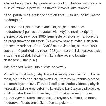
jste, že také píše knihy, přednáší a s velkou chutí se zajímá o své
duševní zdraví a pozitivní nastavení člověka jako takové?
Karle, patříte mezi stálice večerních zpráv. Jak dlouho už vlastně
moderujete?
Loni prvního října to bylo dvacet let, co jsem zasedl za
moderátorský pult ve zpravodajství. I když to není tak úplně
přesně, protože v roce 1985 jsem ještě při škole vyhrál konkurz
na programového hlasatele Československé televize. Pak jsem
pracoval v redakci pořadu Vysílá studio Jezerka, po roce 1989
soukromně podnikal a v roce 1998 jsem se vrátil do zpravodajství
a už v něm zůstal. Takže mám kulantně řečeno bohaté
zkušenosti. (směje se)
Jste před vysíláním vůbec ještě nervózní?
Musel bych být mrtvý, abych v sobě nějaký stres neměl… Trému
mám, ale už to není tréma svazující, která by mi rozbušila srdce
a nemohl bych mluvit. Převládá spíš pocit zodpovědnosti, abych
nezkazil práci celému velkému kolektivu, který zprávy připravuje,
a také neshodil určitou značku, co jsem si se svým jménem
a prací vytvořil. Mám zkušenost, že kdykoliv si řeknu, že dnešní
moderování bude brnkačka, něco se pokazí…