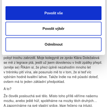
byla paráda. Takže připravuji čtvrtou knihu právě o ajurvédě
a o tom, co jsem během své vlastní cesty našel.
Když jste se v rámci ajurvédy očistil, držíte se toho doteď?
Povolit vše
Za těch krátkých šestnáct dní jsem poznal, že bez kafe se dá
existovat. Dřív jsem přitom pil až sedm káv denně a dnes mi stačí
jedna malá. Také mě Indie navedla, abych víc přemýšlel
Povolit výběr
o vegetariánské stravě. Je to nesmírně chutné jídlo, neustále
jsme si tam říkali, jak je možné, že je to bez masa tak dobré?
(směje se) Navíc po bezmasém jídle jsem odpočatý a líp mi to
Odmítnout
myslí. Co se týče alkoholu, tvrdému vůbec neholduji, zato mám
rád dobré víno. A musím říct, že i v tomto směru mě ajurvédický
pobyt trochu zabrzdil. Moje kolegyně ze zpráv Klára Doležalová
se mě z legrace ptá, jestli už jsem dovolenou v Indii zpátky přepil.
(směje se) Říkám si, že přeci úplně nezahodím mnoho let
v tréninku pití vína, ale posunulo mě to v tom, že si teď víc
vybírám hodně kvalitní lahve. Takže Indie na mě působí doteď,
ovšem má to jeden základní předpoklad.
A to?
Že člověk poslouchá své tělo. Místo toho příliš věříme našemu
mozku, anebo ještě hůř, spoléháme na mozky těch druhých…
A zapomínáme na své vlastní srdce, lépe řečeno na intuici.