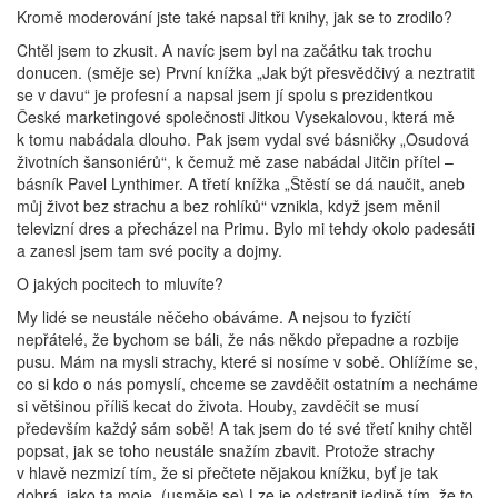
Kromě moderování jste také napsal tři knihy, jak se to zrodilo?
Chtěl jsem to zkusit. A navíc jsem byl na začátku tak trochu
donucen. (směje se) První knížka „Jak být přesvědčivý a neztratit
se v davu“ je profesní a napsal jsem jí spolu s prezidentkou
České marketingové společnosti Jitkou Vysekalovou, která mě
k tomu nabádala dlouho. Pak jsem vydal své básničky „Osudová
životních šansoniérů“, k čemuž mě zase nabádal Jitčin přítel –
básník Pavel Lynthimer. A třetí knížka „Štěstí se dá naučit, aneb
můj život bez strachu a bez rohlíků“ vznikla, když jsem měnil
televizní dres a přecházel na Primu. Bylo mi tehdy okolo padesáti
a zanesl jsem tam své pocity a dojmy.
O jakých pocitech to mluvíte?
My lidé se neustále něčeho obáváme. A nejsou to fyzičtí
nepřátelé, že bychom se báli, že nás někdo přepadne a rozbije
pusu. Mám na mysli strachy, které si nosíme v sobě. Ohlížíme se,
co si kdo o nás pomyslí, chceme se zavděčit ostatním a necháme
si většinou příliš kecat do života. Houby, zavděčit se musí
především každý sám sobě! A tak jsem do té své třetí knihy chtěl
popsat, jak se toho neustále snažím zbavit. Protože strachy
v hlavě nezmizí tím, že si přečtete nějakou knížku, byť je tak
dobrá, jako ta moje. (usměje se) Lze je odstranit jedině tím, že to