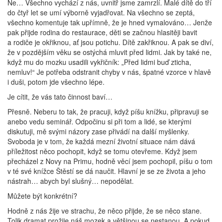
Ne… Všechno vychází z nás, uvnitř jsme zamrzlí. Malé dítě do tří
do čtyř let se umí výborně vyjadřovat. Na všechno se zeptá,
všechno komentuje tak upřímně, že je hned vymalováno… Jenže
pak přijde rodina do restaurace, děti se začnou hlasitěji bavit
a rodiče je okřiknou, ať jsou potichu. Dítě zakřiknou. A pak se diví,
že v pozdějším věku se ostýchá mluvit před lidmi. Jak by také ne,
když mu do mozku usadili vykřičník: „Před lidmi buď zticha,
nemluv!“ Je potřeba odstranit chyby v nás, špatné vzorce v hlavě
i duši, potom jde všechno lépe.
Je cítit, že vás tato činnost baví…
Přesně. Neberu to tak, že pracuji, když píšu knížku, připravuji se
anebo vedu seminář. Odpočinu si při tom a lidé, se kterými
diskutuji, mě svými názory zase přivádí na další myšlenky.
Svoboda je v tom, že každá mezní životní situace nám dává
příležitost něco pochopit, když se tomu otevřeme. Když jsem
přecházel z Novy na Primu, hodně věcí jsem pochopil, píšu o tom
v té své knížce Štěstí se dá naučit. Hlavní je se ze života a jeho
nástrah… abych byl slušný… nepodělat.
Můžete být konkrétní?
Hodně z nás žije ve strachu, že něco přijde, že se něco stane.
Tolik dramat prožije náš mozek a většinou se nestanou. A pokud