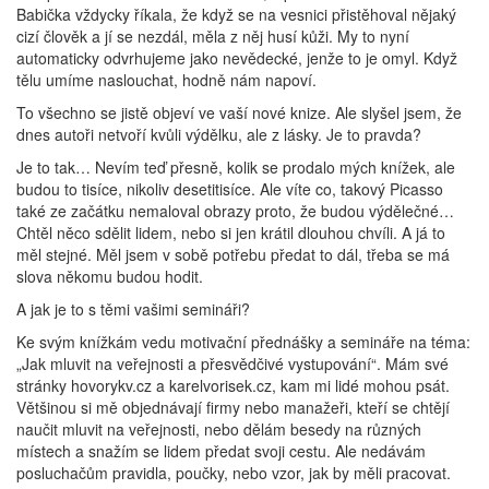
Babička vždycky říkala, že když se na vesnici přistěhoval nějaký
cizí člověk a jí se nezdál, měla z něj husí kůži. My to nyní
automaticky odvrhujeme jako nevědecké, jenže to je omyl. Když
tělu umíme naslouchat, hodně nám napoví.
To všechno se jistě objeví ve vaší nové knize. Ale slyšel jsem, že
dnes autoři netvoří kvůli výdělku, ale z lásky. Je to pravda?
Je to tak… Nevím teď přesně, kolik se prodalo mých knížek, ale
budou to tisíce, nikoliv desetitisíce. Ale víte co, takový Picasso
také ze začátku nemaloval obrazy proto, že budou výdělečné…
Chtěl něco sdělit lidem, nebo si jen krátil dlouhou chvíli. A já to
měl stejné. Měl jsem v sobě potřebu předat to dál, třeba se má
slova někomu budou hodit.
A jak je to s těmi vašimi semináři?
Ke svým knížkám vedu motivační přednášky a semináře na téma:
„Jak mluvit na veřejnosti a přesvědčivé vystupování“. Mám své
stránky hovorykv.cz a karelvorisek.cz, kam mi lidé mohou psát.
Většinou si mě objednávají firmy nebo manažeři, kteří se chtějí
naučit mluvit na veřejnosti, nebo dělám besedy na různých
místech a snažím se lidem předat svoji cestu. Ale nedávám
posluchačům pravidla, poučky, nebo vzor, jak by měli pracovat.