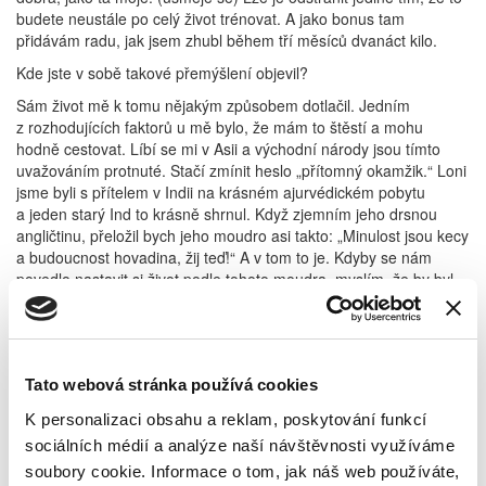
budete neustále po celý život trénovat. A jako bonus tam
přidávám radu, jak jsem zhubl během tří měsíců dvanáct kilo.
Kde jste v sobě takové přemýšlení objevil?
Sám život mě k tomu nějakým způsobem dotlačil. Jedním
z rozhodujících faktorů u mě bylo, že mám to štěstí a mohu
hodně cestovat. Líbí se mi v Asii a východní národy jsou tímto
uvažováním protnuté. Stačí zmínit heslo „přítomný okamžik.“ Loni
jsme byli s přítelem v Indii na krásném ajurvédickém pobytu
a jeden starý Ind to krásně shrnul. Když zjemním jeho drsnou
angličtinu, přeložil bych jeho moudro asi takto: „Minulost jsou kecy
a budoucnost hovadina, žij teď!“ A v tom to je. Kdyby se nám
povedlo nastavit si život podle tohoto moudra, myslím, že by byl
náš život příznivější.
Takže teď toto učení šíříte dál?
Ano, ale to, na co se mě ptáte, souvisí s pátou toltéckou dohodou
Tato webová stránka používá cookies
a ta zní: „Naslouchejte, ale buďte skeptičtí.“ To znamená nevěřte
úplně všemu, co se vám předkládá, tedy ani ne mě, ani jiným.
K personalizaci obsahu a reklam, poskytování funkcí
O své knize říkám, že je to pouze můj pohled na svět. Každý si
sociálních médií a analýze naší návštěvnosti využíváme
musí najít svoji cestu. A na přednáškách o rétorice zase říkám
soubory cookie. Informace o tom, jak náš web používáte,
nemějte vzory, protože dělat věci podle někoho jiného je cestou