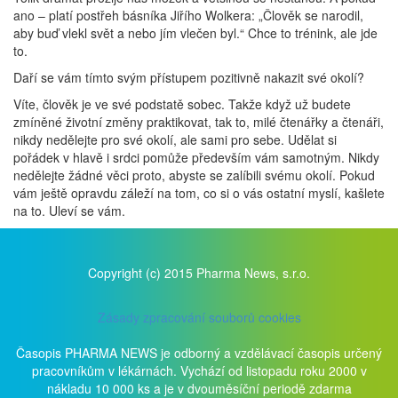
ano – platí postřeh básníka Jiřího Wolkera: „Člověk se narodil,
aby buď vlekl svět a nebo jím vlečen byl.“ Chce to trénink, ale jde
to.
Daří se vám tímto svým přístupem pozitivně nakazit své okolí?
Víte, člověk je ve své podstatě sobec. Takže když už budete
zmíněné životní změny praktikovat, tak to, milé čtenářky a čtenáři,
nikdy nedělejte pro své okolí, ale sami pro sebe. Udělat si
pořádek v hlavě i srdci pomůže především vám samotným. Nikdy
nedělejte žádné věci proto, abyste se zalíbili svému okolí. Pokud
vám ještě opravdu záleží na tom, co si o vás ostatní myslí, kašlete
na to. Uleví se vám.
Copyright (c) 2015 Pharma News, s.r.o.
Zásady zpracování souborů cookies
Časopis PHARMA NEWS je odborný a vzdělávací časopis určený
pracovníkům v lékárnách. Vychází od listopadu roku 2000 v
nákladu 10 000 ks a je v dvouměsíční periodě zdarma