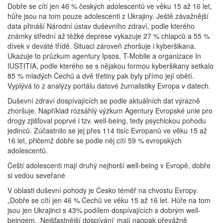
Dobře se cítí jen 46 % českých adolescentů ve věku 15 až 16 let,
hůře jsou na tom pouze adolescenti z Ukrajiny. Ještě závažnější
data přináší Národní ústav duševního zdraví, podle kterého
známky střední až těžké deprese vykazuje 27 % chlapců a 55 %
dívek v deváté třídě. Situaci zároveň zhoršuje i kyberšikana.
Ukazuje to průzkum agentury Ipsos, T-Mobile a organizace In
IUSTITIA, podle kterého se s nějakou formou kyberšikany setkalo
85 % mladých Čechů a dvě třetiny pak byly přímo její obětí.
Vyplývá to z analýzy portálu datové žurnalistiky Evropa v datech.
Duševní zdraví dospívajících se podle aktuálních dat výrazně
zhoršuje. Například rozsáhlý výzkum Agentury Evropské unie pro
drogy zjišťoval poprvé i tzv. well-being, tedy psychickou pohodu
jedinců. Zúčastnilo se jej přes 114 tisíc Evropanů ve věku 15 až
16 let, přičemž dobře se podle něj cítí 59 % evropských
adolescentů.
Čeští adolescenti mají druhý nejhorší well-being v Evropě, dobře
si vedou seveřané
V oblasti duševní pohody je Česko téměř na chvostu Evropy.
„Dobře se cítí jen 46 % Čechů ve věku 15 až 16 let. Hůře na tom
jsou jen Ukrajinci s 43% podílem dospívajících s dobrým well-
beingem. ‚Nejšťastnější dospívání‘ mají naopak převážně