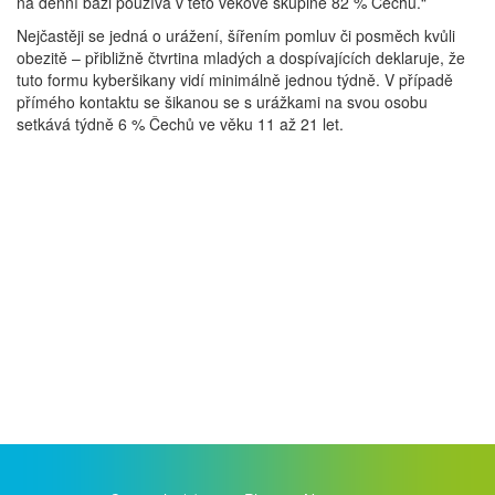
na denní bázi používá v této věkové skupině 82 % Čechů.“
Nejčastěji se jedná o urážení, šířením pomluv či posměch kvůli
obezitě – přibližně čtvrtina mladých a dospívajících deklaruje, že
tuto formu kyberšikany vidí minimálně jednou týdně. V případě
přímého kontaktu se šikanou se s urážkami na svou osobu
setkává týdně 6 % Čechů ve věku 11 až 21 let.