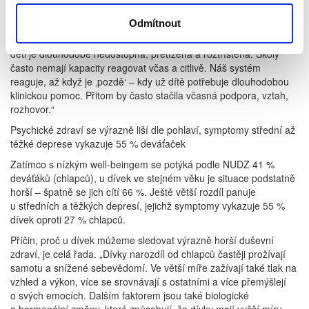
Školy v tomto směru mají do značné míry svázané ruce, a to
Odmítnout
rovněž kvůli nedostatku personálu. Jak vysvětluje Magdalena
Černá z Centra Locika: „Psychologická a terapeutická péče pro
děti je dlouhodobě nedostupná, přetížená a roztříštěná. Školy
často nemají kapacity reagovat včas a citlivě. Náš systém
reaguje, až když je ‚pozdě‘ – kdy už dítě potřebuje dlouhodobou
klinickou pomoc. Přitom by často stačila včasná podpora, vztah,
rozhovor.“
Psychické zdraví se výrazně liší dle pohlaví, symptomy střední až
těžké deprese vykazuje 55 % deváťaček
Zatímco s nízkým well-beingem se potýká podle NUDZ 41 %
deváťáků (chlapců), u dívek ve stejném věku je situace podstatně
horší – špatně se jich cítí 66 %. Ještě větší rozdíl panuje
u středních a těžkých depresí, jejichž symptomy vykazuje 55 %
dívek oproti 27 % chlapců.
Příčin, proč u dívek můžeme sledovat výrazně horší duševní
zdraví, je celá řada. „Dívky narozdíl od chlapců častěji prožívají
samotu a snížené sebevědomí. Ve větší míře zažívají také tlak na
vzhled a výkon, více se srovnávají s ostatními a více přemýšlejí
o svých emocích. Dalším faktorem jsou také biologické