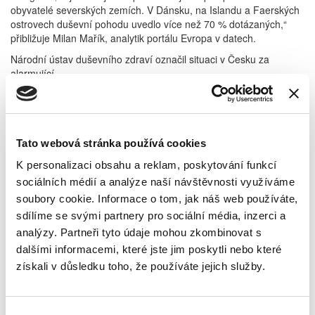
obyvatelé severských zemích. V Dánsku, na Islandu a Faerských
ostrovech duševní pohodu uvedlo více než 70 % dotázaných,“
přibližuje Milan Mařík, analytik portálu Evropa v datech.
Národní ústav duševního zdraví označil situaci v Česku za
alarmující
Nepříznivou situaci v Česku potvrzují i další výzkumy. Národní
ústav duševního zdraví (NUDZ) ve své zprávě označil situaci
v Česku za „alarmující a vyžadující řadu opatření”. Vycházel ze
svého Národního monitoringu duševního zdraví dětí
Tato webová stránka používá cookies
a adolescentů. Dle této studie má nízký well-being 54 %
deváťáků. Naopak dobře se cítí pouze 18 % žáků devátých tříd.
K personalizaci obsahu a reklam, poskytování funkcí
sociálních médií a analýze naší návštěvnosti využíváme
Přibývá osamělosti i psychosomatických obtíží
soubory cookie. Informace o tom, jak náš web používáte,
Podle dat v poslední době dochází k výraznému zhoršení
sdílíme se svými partnery pro sociální média, inzerci a
z několika důvodů. „Výzkumy i zkušenosti odborníků ukazují, že
analýzy. Partneři tyto údaje mohou zkombinovat s
duševní zdraví dospívajících se v posledních desetiletích
skutečně mění a je jiné. Důvody nejsou jednoduché, ale kombinují
dalšími informacemi, které jste jim poskytli nebo které
se faktory jako zrychlené tempo života, větší tlak na výkon,
získali v důsledku toho, že používáte jejich služby.
neustálá online přítomnost a také nejistota ohledně budoucnosti,“
vysvětluje Magdalena Lukasová, vedoucí pracovní skupiny
Výzkumu duševního zdraví dětí a adolescentů v NUDZ.
Výběr