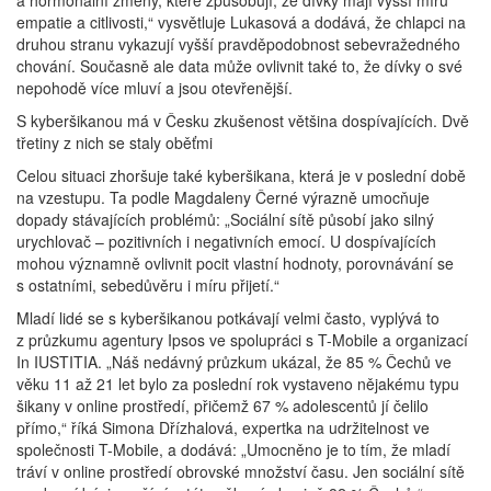
a hormonální změny, které způsobují, že dívky mají vyšší míru
empatie a citlivosti,“ vysvětluje Lukasová a dodává, že chlapci na
druhou stranu vykazují vyšší pravděpodobnost sebevražedného
chování. Současně ale data může ovlivnit také to, že dívky o své
nepohodě více mluví a jsou otevřenější.
S kyberšikanou má v Česku zkušenost většina dospívajících. Dvě
třetiny z nich se staly oběťmi
Celou situaci zhoršuje také kyberšikana, která je v poslední době
na vzestupu. Ta podle Magdaleny Černé výrazně umocňuje
dopady stávajících problémů: „Sociální sítě působí jako silný
urychlovač – pozitivních i negativních emocí. U dospívajících
mohou významně ovlivnit pocit vlastní hodnoty, porovnávání se
s ostatními, sebedůvěru i míru přijetí.“
Mladí lidé se s kyberšikanou potkávají velmi často, vyplývá to
z průzkumu agentury Ipsos ve spolupráci s T-Mobile a organizací
In IUSTITIA. „Náš nedávný průzkum ukázal, že 85 % Čechů ve
věku 11 až 21 let bylo za poslední rok vystaveno nějakému typu
šikany v online prostředí, přičemž 67 % adolescentů jí čelilo
přímo,“ říká Simona Dřízhalová, expertka na udržitelnost ve
společnosti T-Mobile, a dodává: „Umocněno je to tím, že mladí
tráví v online prostředí obrovské množství času. Jen sociální sítě