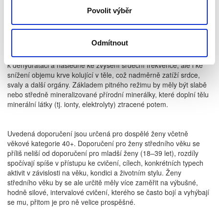
nezastavíme nebo jsme minimálně půl hodiny venku na čerstvém
Povolit výběr
vzduchu a přirozeném světle, není potřeba ještě k tomu cvičit.
Odmítnout
• Při sportování nezapomínáme na přiměřené zavodnění
organizmu. Nedostatečné doplňování tekutin může vést
k dehydrataci a následně ke zvýšení srdeční frekvence, ale i ke
snížení objemu krve kolující v těle, což nadměrně zatíží srdce,
svaly a další orgány. Základem pitného režimu by měly být slabě
nebo středně mineralizované přírodní minerálky, které doplní tělu
minerální látky (tj. ionty, elektrolyty) ztracené potem.
Uvedená doporučení jsou určená pro dospělé ženy včetně
věkové kategorie 40+. Doporučení pro ženy středního věku se
příliš neliší od doporučení pro mladší ženy (18–39 let), rozdíly
spočívají spíše v přístupu ke cvičení, cílech, konkrétních typech
aktivit v závislosti na věku, kondici a životním stylu. Ženy
středního věku by se ale určitě měly více zaměřit na výbušné,
hodně silové, intervalové cvičení, kterého se často bojí a vyhýbají
se mu, přitom je pro ně velice prospěšné.