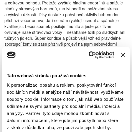
a celkovou pohodu. Protože zvyšuje hladinu endorfinů a snižuje
hladiny stresových hormonů, má lví podíl na snižování stresu
a výskytu úzkostí. Díky dostatku pohybové aktivity během dne
přichází večer únava, daří se nám rychleji usnout a spánek je
kvalitnější. Lepší spánek posiluje imunitu a ještě pozitivně
ovlivňuje naše stravovací volby – nesaháme tolik po sladkých ani
tučných jídlech. Super kondice a působivější vzhled pravidelně
sportující ženy se zase příznivě projeví na jejím sebevědomí
a energii do života. Klíčovou roli hraje pohyb ve zmírnění příznaků
perimenopauzy a menopauzy, jako jsou např. návaly horka nebo
kolísání nálad.
Cvičení pro každý věk
Tato webová stránka používá cookies
Pro ženy středního věku je ideální kombinace různých typů
cvičení, tj. aerobní cvičení neboli kardio, silové cvičení, trénink
K personalizaci obsahu a reklam, poskytování funkcí
flexibility a mobility a také balanční cvičení, které by mělo být
sociálních médií a analýze naší návštěvnosti využíváme
součástí silového tréninku:
soubory cookie. Informace o tom, jak náš web používáte,
sdílíme se svými partnery pro sociální média, inzerci a
analýzy. Partneři tyto údaje mohou zkombinovat s
• Jako kardio se hodí chůze, nordic walking, běh, cyklistika,
plavání nebo třeba tanec. Aerobní cvičení zlepšuje srdeční
dalšími informacemi, které jste jim poskytli nebo které
činnost, spaluje tuky, zvyšuje kapacitu plic a celkově zlepšuje
získali v důsledku toho, že používáte jejich služby.