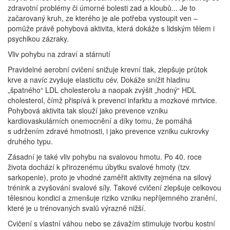
zdravotní problémy či úmorné bolesti zad a kloubů... Je to
začarovaný kruh, ze kterého je ale potřeba vystoupit ven –
pomůže právě pohybová aktivita, která dokáže s lidským tělem i
psychikou zázraky.
Vliv pohybu na zdraví a stárnutí
Pravidelné aerobní cvičení snižuje krevní tlak, zlepšuje průtok
krve a navíc zvyšuje elasticitu cév. Dokáže snížit hladinu
„špatného“ LDL cholesterolu a naopak zvýšit „hodný“ HDL
cholesterol, čímž přispívá k prevenci infarktu a mozkové mrtvice.
Pohybová aktivita tak slouží jako prevence vzniku
kardiovaskulárních onemocnění a díky tomu, že pomáhá
s udržením zdravé hmotnosti, i jako prevence vzniku cukrovky
druhého typu.
Zásadní je také vliv pohybu na svalovou hmotu. Po 40. roce
života dochází k přirozenému úbytku svalové hmoty (tzv.
sarkopenie), proto je vhodné zaměřit aktivity zejména na silový
trénink a zvyšování svalové síly. Takové cvičení zlepšuje celkovou
tělesnou kondici a zmenšuje riziko vzniku nepříjemného zranění,
které je u trénovaných svalů výrazně nižší.
Cvičení s vlastní váhou nebo se závažím stimuluje tvorbu kostní