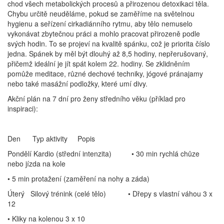
chod všech metabolických procesů a přirozenou detoxikaci těla.
Chybu určitě neuděláme, pokud se zaměříme na světelnou
hygienu a seřízení cirkadiánního rytmu, aby tělo nemuselo
vykonávat zbytečnou práci a mohlo pracovat přirozeně podle
svých hodin. To se projeví na kvalitě spánku, což je priorita číslo
jedna. Spánek by měl být dlouhý až 8,5 hodiny, nepřerušovaný,
přičemž ideální je jít spát kolem 22. hodiny. Se zklidněním
pomůže meditace, různé dechové techniky, jógové pránajamy
nebo také masážní podložky, které umí divy.
Akční plán na 7 dní pro ženy středního věku (příklad pro
inspiraci):
Den Typ aktivity Popis
Pondělí Kardio (střední intenzita) • 30 min rychlá chůze
nebo jízda na kole
• 5 min protažení (zaměření na nohy a záda)
Úterý Silový trénink (celé tělo) • Dřepy s vlastní váhou 3 x
12
• Kliky na kolenou 3 x 10