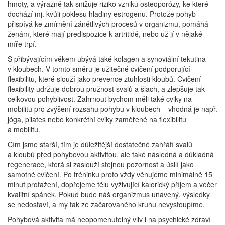
hmoty, a výrazně tak snižuje riziko vzniku osteoporózy, ke které
dochází mj. kvůli poklesu hladiny estrogenu. Protože pohyb
přispívá ke zmírnění zánětlivých procesů v organizmu, pomáhá
ženám, které mají predispozice k artritidě, nebo už jí v nějaké
míře trpí.
S přibývajícím věkem ubývá také kolagen a synoviální tekutina
v kloubech. V tomto směru je užitečné cvičení podporující
flexibilitu, které slouží jako prevence ztuhlosti kloubů. Cvičení
flexibility udržuje dobrou pružnost svalů a šlach, a zlepšuje tak
celkovou pohyblivost. Zahrnout bychom měli také cviky na
mobilitu pro zvýšení rozsahu pohybu v kloubech – vhodná je např.
jóga, pilates nebo konkrétní cviky zaměřené na flexibilitu
a mobilitu.
Čím jsme starší, tím je důležitější dostatečné zahřátí svalů
a kloubů před pohybovou aktivitou, ale také následná a důkladná
regenerace, která si zaslouží stejnou pozornost a úsilí jako
samotné cvičení. Po tréninku proto vždy věnujeme minimálně 15
minut protažení, dopřejeme tělu vyživující kalorický příjem a večer
kvalitní spánek. Pokud bude náš organizmus unavený, výsledky
se nedostaví, a my tak ze začarovaného kruhu nevystoupíme.
Pohybová aktivita má neopomenutelný vliv i na psychické zdraví