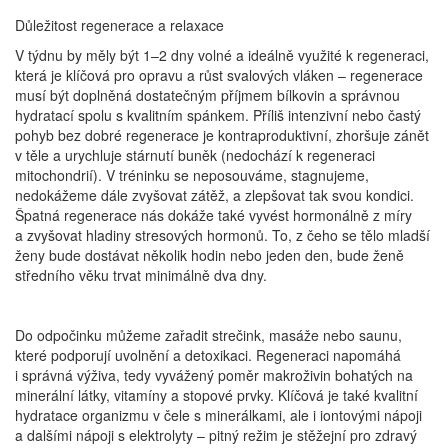
Důležitost regenerace a relaxace
V týdnu by měly být 1–2 dny volné a ideálně využité k regeneraci,
která je klíčová pro opravu a růst svalových vláken – regenerace
musí být doplněná dostatečným příjmem bílkovin a správnou
hydratací spolu s kvalitním spánkem. Příliš intenzivní nebo častý
pohyb bez dobré regenerace je kontraproduktivní, zhoršuje zánět
v těle a urychluje stárnutí buněk (nedochází k regeneraci
mitochondrií). V tréninku se neposouváme, stagnujeme,
nedokážeme dále zvyšovat zátěž, a zlepšovat tak svou kondici.
Špatná regenerace nás dokáže také vyvést hormonálně z míry
a zvyšovat hladiny stresových hormonů. To, z čeho se tělo mladší
ženy bude dostávat několik hodin nebo jeden den, bude ženě
středního věku trvat minimálně dva dny.
Do odpočinku můžeme zařadit strečink, masáže nebo saunu,
které podporují uvolnění a detoxikaci. Regeneraci napomáhá
i správná výživa, tedy vyvážený poměr makroživin bohatých na
minerální látky, vitamíny a stopové prvky. Klíčová je také kvalitní
hydratace organizmu v čele s minerálkami, ale i iontovými nápoji
a dalšími nápoji s elektrolyty – pitný režim je stěžejní pro zdravý