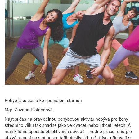
Pohyb jako cesta ke zpomalení stárnutí
Mgr. Zuzana Klofandová
Najít si čas na pravidelnou pohybovou aktivitu nebývá pro ženy
středního věku tak snadné jako ve dvaceti nebo i třiceti letech. A
mají k tomu spoustu objektivních důvodů – hodně práce, energie
ubývá a musí se s ní hospodařit efektivněji než dříve, přidávají se