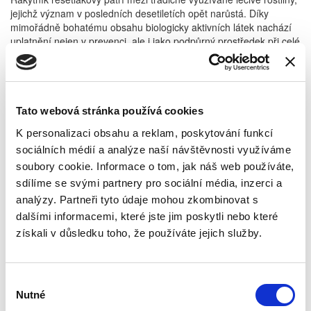
jejichž význam v posledních desetiletích opět narůstá. Díky
mimořádně bohatému obsahu biologicky aktivních látek nachází
uplatnění nejen v prevenci, ale i jako podpůrný prostředek při celé
řadě onemocnění.
Botanická charakteristika a obsahové látky
Rakytník je trnitý keř vyskytující se v Evropě a Asii. Pro
farmaceutické účely se využívají především jeho plody, případně
Tato webová stránka používá cookies
semena (výjimečně i listy). Oranžové bobule jsou charakteristické
K personalizaci obsahu a reklam, poskytování funkcí
vysokým obsahem vitaminu C (patří mezi rostliny s jeho
sociálních médií a analýze naší návštěvnosti využíváme
nejvyšším obsahem), ale obsahují i další vitamíny (A, E, K a
některé vitaminy B) a minerální látky.
soubory cookie. Informace o tom, jak náš web používáte,
sdílíme se svými partnery pro sociální média, inzerci a
Z hlediska farmakologických vlastností jsou významné zejména:
analýzy. Partneři tyto údaje mohou zkombinovat s
• flavonoidy
dalšími informacemi, které jste jim poskytli nebo které
• karotenoidy
získali v důsledku toho, že používáte jejich služby.
• fytosteroly
• třísloviny
Výběr
• nenasycené mastné kyseliny (omega-3, -6, -7 a -9)
Nutné
souhlasu