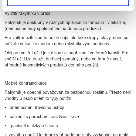
Využití rakytníku v praxi
Rakytník je dostupný v různých aplikačních formách i v lékárně,
(nemusíme tedy spoléhat jen na domácí produkci):
Pro vnitřní užití jsou to nejen čaje, ale také sirupy, šťávy, nebo se
můžete setkat i s medem nebo rakytníkovými bonbony.
Olej pro vnitřní užití je k dispozici například i ve formě kapslí. Pro
vnější užití lze použít buď olej samotný, nebo ve formě mastí,
případně kosmetických produktů denního použití.
Možné kontraindikace
Rakytník je obecně považován za bezpečnou rostlinu. Přesto není
vhodný u osob s těmito typy potíží:
• onemocnění trávicího ústrojí
• pacienti s poruchami srážlivosti krve
• pacienti s nízkým tlakem
U zevního použití je dobré v případě nejistoty vyzkoušet na malé