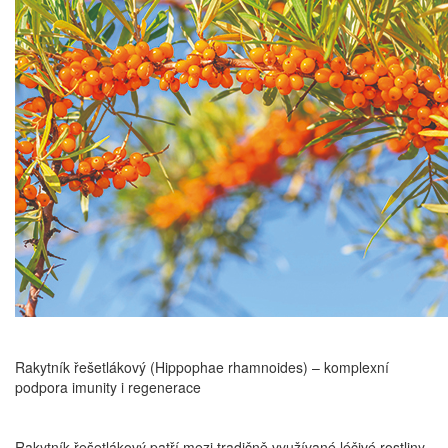
Rakytník řešetlákový (Hippophae rhamnoides) – komplexní
podpora imunity i regenerace
Rakytník řešetlákový patří mezi tradičně využívané léčivé rostliny,