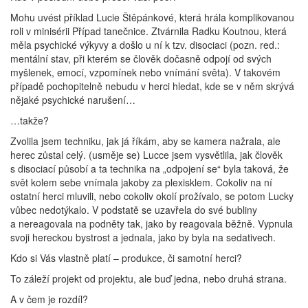
Mohu uvést příklad Lucie Štěpánkové, která hrála komplikovanou
roli v minisérii Případ tanečnice. Ztvárnila Radku Koutnou, která
měla psychické výkyvy a došlo u ní k tzv. disociaci (pozn. red.:
mentální stav, při kterém se člověk dočasně odpojí od svých
myšlenek, emocí, vzpomínek nebo vnímání světa). V takovém
případě pochopitelně nebudu v herci hledat, kde se v něm skrývá
nějaké psychické narušení…
…takže?
Zvolila jsem techniku, jak já říkám, aby se kamera nažrala, ale
herec zůstal celý. (usměje se) Lucce jsem vysvětlila, jak člověk
s disociací působí a ta technika na „odpojení se“ byla taková, že
svět kolem sebe vnímala jakoby za plexisklem. Cokoliv na ní
ostatní herci mluvili, nebo cokoliv okolí prožívalo, se potom Lucky
vůbec nedotýkalo. V podstatě se uzavřela do své bubliny
a nereagovala na podněty tak, jako by reagovala běžně. Vypnula
svoji hereckou bystrost a jednala, jako by byla na sedativech.
Kdo si Vás vlastně platí – produkce, či samotní herci?
To záleží projekt od projektu, ale buď jedna, nebo druhá strana.
A v čem je rozdíl?