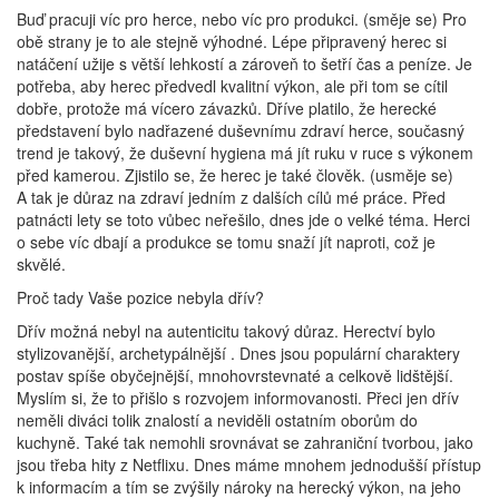
Buď pracuji víc pro herce, nebo víc pro produkci. (směje se) Pro
obě strany je to ale stejně výhodné. Lépe připravený herec si
natáčení užije s větší lehkostí a zároveň to šetří čas a peníze. Je
potřeba, aby herec předvedl kvalitní výkon, ale při tom se cítil
dobře, protože má vícero závazků. Dříve platilo, že herecké
představení bylo nadřazené duševnímu zdraví herce, současný
trend je takový, že duševní hygiena má jít ruku v ruce s výkonem
před kamerou. Zjistilo se, že herec je také člověk. (usměje se)
A tak je důraz na zdraví jedním z dalších cílů mé práce. Před
patnácti lety se toto vůbec neřešilo, dnes jde o velké téma. Herci
o sebe víc dbají a produkce se tomu snaží jít naproti, což je
skvělé.
Proč tady Vaše pozice nebyla dřív?
Dřív možná nebyl na autenticitu takový důraz. Herectví bylo
stylizovanější, archetypálnější . Dnes jsou populární charaktery
postav spíše obyčejnější, mnohovrstevnaté a celkově lidštější.
Myslím si, že to přišlo s rozvojem informovanosti. Přeci jen dřív
neměli diváci tolik znalostí a neviděli ostatním oborům do
kuchyně. Také tak nemohli srovnávat se zahraniční tvorbou, jako
jsou třeba hity z Netflixu. Dnes máme mnohem jednodušší přístup
k informacím a tím se zvýšily nároky na herecký výkon, na jeho