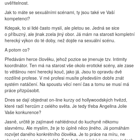
uvěřitelnost.
Jak to máte se sexuálními scénami, ty jsou také ve Vaší
kompetenci?
Kdepak, to si lidé často myslí, ale pletou se. Jedná se sice
o příbuzný, ale jinak zcela jiný obor. Já mám na starosti kompletní
herecký výkon do té doby, než dojde na sexuální scénu.
A potom co?
Předávám herce člověku, jehož pozice se jmenuje tzv. Intimity
koordinátor. Ten má na starost vše okolo erotické scény, ale zase
to většinou není herecký kouč, jako já. Jsou to opravdu dvě
rozdílné profese. V mé profesi musíte především dobře znát
systém natáčení. Na spoustu věcí není čas a tomu se musí má
práce přizpůsobit.
Dnes se dají objednat on-line kurzy od hollywoodských hvězd,
které radí hercům z celého světa. Je tedy třeba Angelina Jolie
Vaše konkurence?
Jasně, určitě je zajímavé nahlédnout do kuchyně někomu
slavnému. Ale myslím, že je to úplně něco jiného. Já pomáhám
rozvíjet daného konkrétního člověka. Je to práce na míru, ne