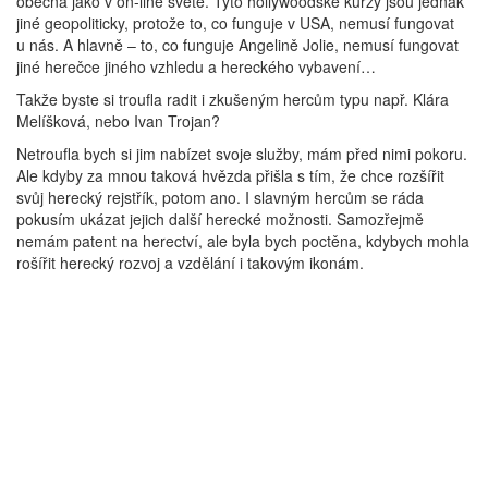
obecná jako v on-line světě. Tyto hollywoodské kurzy jsou jednak
jiné geopoliticky, protože to, co funguje v USA, nemusí fungovat
u nás. A hlavně – to, co funguje Angelině Jolie, nemusí fungovat
jiné herečce jiného vzhledu a hereckého vybavení…
Takže byste si troufla radit i zkušeným hercům typu např. Klára
Melíšková, nebo Ivan Trojan?
Netroufla bych si jim nabízet svoje služby, mám před nimi pokoru.
Ale kdyby za mnou taková hvězda přišla s tím, že chce rozšířit
svůj herecký rejstřík, potom ano. I slavným hercům se ráda
pokusím ukázat jejich další herecké možnosti. Samozřejmě
nemám patent na herectví, ale byla bych poctěna, kdybych mohla
rošířit herecký rozvoj a vzdělání i takovým ikonám.