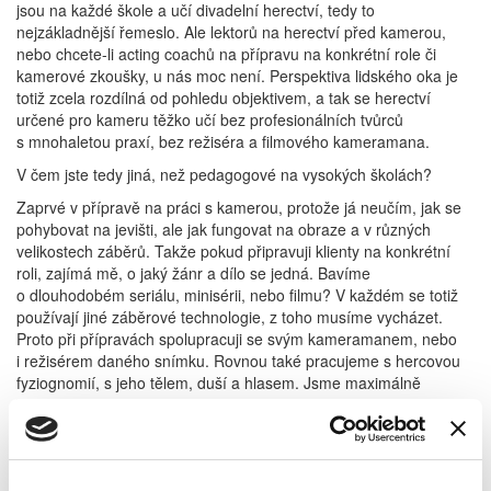
jsou na každé škole a učí divadelní herectví, tedy to
nejzákladnější řemeslo. Ale lektorů na herectví před kamerou,
nebo chcete-li acting coachů na přípravu na konkrétní role či
kamerové zkoušky, u nás moc není. Perspektiva lidského oka je
totiž zcela rozdílná od pohledu objektivem, a tak se herectví
určené pro kameru těžko učí bez profesionálních tvůrců
s mnohaletou praxí, bez režiséra a filmového kameramana.
V čem jste tedy jiná, než pedagogové na vysokých školách?
Zaprvé v přípravě na práci s kamerou, protože já neučím, jak se
pohybovat na jevišti, ale jak fungovat na obraze a v různých
velikostech záběrů. Takže pokud připravuji klienty na konkrétní
roli, zajímá mě, o jaký žánr a dílo se jedná. Bavíme
o dlouhodobém seriálu, minisérii, nebo filmu? V každém se totiž
používají jiné záběrové technologie, z toho musíme vycházet.
Proto při přípravách spolupracuji se svým kameramanem, nebo
i režisérem daného snímku. Rovnou také pracujeme s hercovou
fyziognomií, s jeho tělem, duší a hlasem. Jsme maximálně
konkrétní.
Můžete být konkrétní, jak jste konkrétní?
Zjišťuji, jaký ten daný člověk používá herecké techniky, nebo