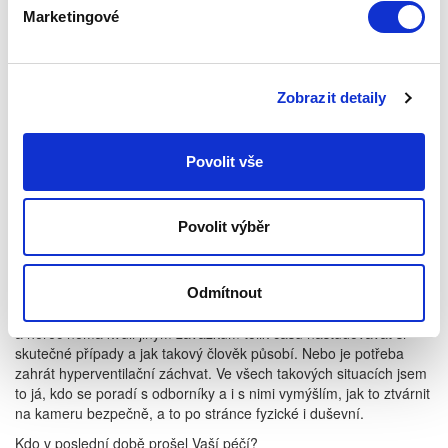
zvedne ramena, stáhne svaly v obličej, případně dlouho nemrká,
Marketingové
a to nastaví tělo na pláč. Zároveň to aktivuje tělesné stavy
úzkosti, pokud jsou na kameru třeba. Ale nechci moc prozrazovat.
Herec má mít svá tajemství, stejně jako třeba kouzelník
neprozrazuje své triky. (usměje se) Součástí mé práce je také
Zobrazit detaily
velká diskrétnost.
Jste tedy pro herce taková pomocná prodloužená ruka, chápu to
Povolit vše
správně?
Spíše bych řekla profesionální trenérka, v tom je to podobné jako
u vrcholových sportovců. Osobně ráda chystám herce na
Povolit výběr
romantické a komediální žánry, pohádky, nebo vedu dětské
herce, ale většinou pracuji u komplikovanějších rolí.
Například?
Odmítnout
Třeba role s nějakým specifickým druhem psychické poruchy
a herec nemá kvůli jiným závazkům tolik času nastudovávat si
skutečné případy a jak takový člověk působí. Nebo je potřeba
zahrát hyperventilační záchvat. Ve všech takových situacích jsem
to já, kdo se poradí s odborníky a i s nimi vymýšlím, jak to ztvárnit
na kameru bezpečně, a to po stránce fyzické i duševní.
Kdo v poslední době prošel Vaší péčí?