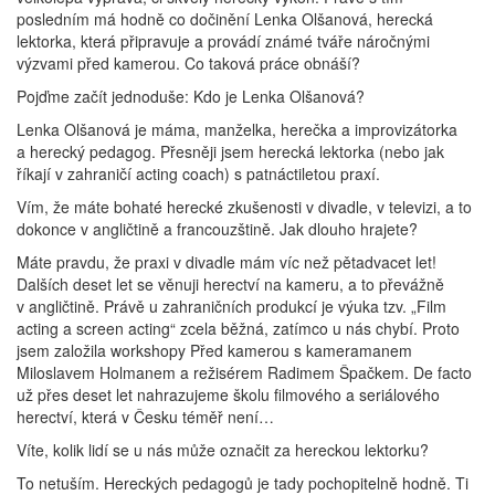
posledním má hodně co dočinění Lenka Olšanová, herecká
lektorka, která připravuje a provádí známé tváře náročnými
výzvami před kamerou. Co taková práce obnáší?
Pojďme začít jednoduše: Kdo je Lenka Olšanová?
Lenka Olšanová je máma, manželka, herečka a improvizátorka
a herecký pedagog. Přesněji jsem herecká lektorka (nebo jak
říkají v zahraničí acting coach) s patnáctiletou praxí.
Vím, že máte bohaté herecké zkušenosti v divadle, v televizi, a to
dokonce v angličtině a francouzštině. Jak dlouho hrajete?
Máte pravdu, že praxi v divadle mám víc než pětadvacet let!
Dalších deset let se věnuji herectví na kameru, a to převážně
v angličtině. Právě u zahraničních produkcí je výuka tzv. „Film
acting a screen acting“ zcela běžná, zatímco u nás chybí. Proto
jsem založila workshopy Před kamerou s kameramanem
Miloslavem Holmanem a režisérem Radimem Špačkem. De facto
už přes deset let nahrazujeme školu filmového a seriálového
herectví, která v Česku téměř není…
Víte, kolik lidí se u nás může označit za hereckou lektorku?
To netuším. Hereckých pedagogů je tady pochopitelně hodně. Ti