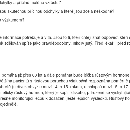
odchylky a příčině malého vzrůstu?
 jsou skutečnou příčinou odchylky a které jsou zcela neškodné?
u a výzkumem?
nformace potřebuje a vítá. Jsou to ti, kteří chtějí znát odpověď, kteří 
ek sdělován spíše jako pravděpodobný, nikoliv jistý. Před lékaři i před
omáhá již přes 60 let a dále pomáhat bude léčba růstovým hormonem. Ef
Většina pacientů s růstovou poruchou však bývá rozpoznána poměrně p
ubertě (u dívek obvykle mezi 14. a 15. rokem, u chlapců mezi 15. a 17. ro
ntetický růstový hormon, který je kopií lidského, přirozeně se vyskytuj
, přesně monitorující léčbu k dosažení ještě lepších výsledků. Růstový ho
ojedinělé.