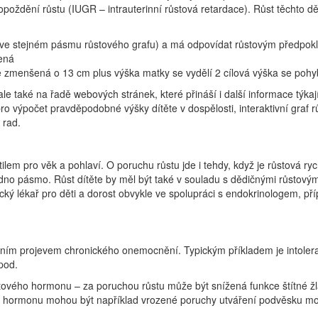
 opoždění růstu (IUGR – intrauterinní růstová retardace). Růst těchto dě
ále ve stejném pásmu růstového grafu) a má odpovídat růstovým předpokl
ená
tce zmenšená o 13 cm plus výška matky se vydělí 2 cílová výška se poh
ale také na řadě webových stránek, které přináší i další informace týka
o výpočet pravděpodobné výšky dítěte v dospělosti, interaktivní graf rů
 rad.
ilem pro věk a pohlaví. O poruchu růstu jde i tehdy, když je růstová r
 jedno pásmo. Růst dítěte by měl být také v souladu s dědičnými růstov
cký lékař pro děti a dorost obvykle ve spolupráci s endokrinologem, pří
ím projevem chronického onemocnění. Typickým příkladem je intoleranc
pod.
ůstového hormonu – za poruchou růstu může být snížená funkce štítné
 hormonu mohou být například vrozené poruchy utváření podvěsku m