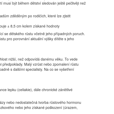
tí musí být během dětství sledován ještě pečlivěji než
adům zděděným po rodičích, které lze zjistit
ybuje ± 8,5 cm kolem získané hodnoty
jící se dětského růstu včetně jeho případných poruch.
stu pro porovnání aktuální výšky dítěte s jeho
ychlost nižší, než odpovídá danému věku. To vede
ými předpoklady. Malý vzrůst nebo zpomalení růstu
padně s dalšími specialisty. Na co se vyšetření
e lepku (celiakie), dále chronické zánětlivé
 žlázy nebo nedostatečná tvorba růstového hormonu
ozkového nebo jeho získané poškození (úrazem,