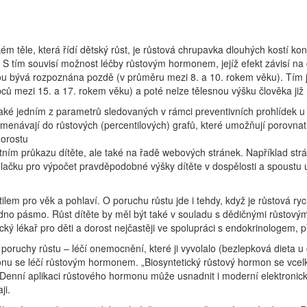
ém těle, která řídí dětský růst, je růstová chrupavka dlouhých kostí kon
en. S tím souvisí možnost léčby růstovým hormonem, jejíž efekt závisí 
ou bývá rozpoznána pozdě (v průměru mezi 8. a 10. rokem věku). Tím je
ů mezi 15. a 17. rokem věku) a poté nelze tělesnou výšku člověka již ni
 také jedním z parametrů sledovaných v rámci preventivních prohlídek u
enávají do růstových (percentilových) grafů, které umožňují porovnat 
dorostu
ím průkazu dítěte, ale také na řadě webových stránek. Například strán
lkulačku pro výpočet pravděpodobné výšky dítěte v dospělosti a spoustu
ilem pro věk a pohlaví. O poruchu růstu jde i tehdy, když je růstová r
 jedno pásmo. Růst dítěte by měl být také v souladu s dědičnými růstov
cký lékař pro děti a dorost nejčastěji ve spolupráci s endokrinologem, p
poruchy růstu – léčí onemocnění, které ji vyvolalo (bezlepková dieta u c
u se léčí růstovým hormonem. „Biosyntetický růstový hormon se vcelku
enní aplikaci růstového hormonu může usnadnit i moderní elektronický, 
ji.