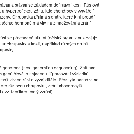
ají a stávají se základem definitivní kosti. Růstová
, a hypertrofickou zónu, kde chondrocyty vytvářejí
zeny. Chrupavka přijímá signály, které k ní proudí
 z těchto hormonů má vliv na zmnožování a zrání
 růst se přechodně utlumí (dětský organizmus bojuje
uktur chrupavky a kosti, například různých druhů
rupavky.
vé generace (next generation sequencing). Zatímco
síc genů člověka najednou. Zpracování výsledků
ají vliv na růst a vývoj dítěte. Přes tyto nesnáze se
h pro růstovou chrupavku, zrání chondrocytů
tzv. familiární malý vzrůst).