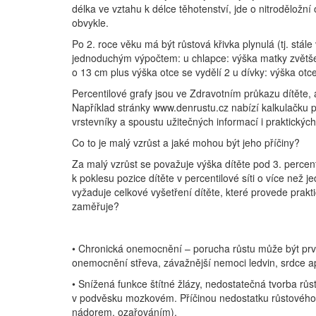
délka ve vztahu k délce těhotenství, jde o nitroděložní
obvykle.
Po 2. roce věku má být růstová křivka plynulá (tj. st
jednoduchým výpočtem: u chlapce: výška matky zvětš
o 13 cm plus výška otce se vydělí 2 u dívky: výška o
Percentilové grafy jsou ve Zdravotním průkazu dítěte, 
Například stránky www.denrustu.cz nabízí kalkulačku pr
vrstevníky a spoustu užitečných informací i praktických
Co to je malý vzrůst a jaké mohou být jeho příčiny?
Za malý vzrůst se považuje výška dítěte pod 3. percent
k poklesu pozice dítěte v percentilové síti o více než
vyžaduje celkové vyšetření dítěte, které provede prakti
zaměřuje?
• Chronická onemocnění – porucha růstu může být prvn
onemocnění střeva, závažnější nemoci ledvin, srdce a
• Snížená funkce štítné žlázy, nedostatečná tvorba r
v podvěsku mozkovém. Příčinou nedostatku růstového
nádorem, ozařováním).