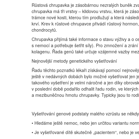
Růstová chrupavka je zásobárnou nezralých buněk zvaný
chrupavka má tři vrstvy – klidovou vrstvu, která je zás
trámce nové kosti, kterou tím prodlužují a která násle
krví. Krev k růstové chrupavce přivádí růstový hormo
chondrocytů.
Chrupavka přijímá také informace o stavu výživy a o c
s nemocí a potřebuje šetřit síly). Pro zmnožení a zrání
kolagenu. Řada genů také určuje vzájemné vazby mezi
Nejnovější metody genetického vyšetřování
Řadu těchto poznatků lékaři získávají pomocí nejnově
ještě v nedávných dobách bylo možné vyšetřovat jen j
takového vyšetření je velmi náročné a jen díky obrovské
v poslední době podařilo odhalit řadu rodin, ve který
a mezibuněčnou hmotu chrupavky. Typicky jsou to rodin
Vyšetřování genové podstaty malého vzrůstu se někdy 
• Hledáme ještě nemoc, nebo jen určitou variantu nor
• Je vyšetřované dítě skutečně „pacientem“, nebo je 