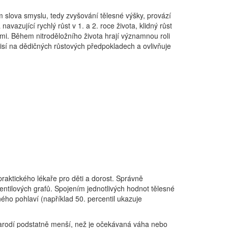
m slova smyslu, tedy zvyšování tělesné výšky, provází
vazující rychlý růst v 1. a 2. roce života, klidný růst
mi. Během nitroděložního života hrají významnou roli
ávisí na dědičných růstových předpokladech a ovlivňuje
praktického lékaře pro děti a dorost. Správně
ntilových grafů. Spojením jednotlivých hodnot tělesné
ného pohlaví (například 50. percentil ukazuje
ě narodí podstatně menší, než je očekávaná váha nebo