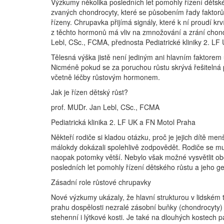
Výzkumy několika posledních let pomohly řízení děts
zvaných chondrocyty, které se působením řady faktorů 
řízeny. Chrupavka přijímá signály, které k ní proudí 
z těchto hormonů má vliv na zmnožování a zrání chondr
Lebl, CSc., FCMA, přednosta Pediatrické kliniky 2. LF
Tělesná výška jistě není jediným ani hlavním faktorem
Nicméně pokud se za poruchou růstu skrývá řešitelná př
včetně léčby růstovým hormonem.
Jak je řízen dětský růst?
prof. MUDr. Jan Lebl, CSc., FCMA
Pediatrická klinika 2. LF UK a FN Motol Praha
Někteří rodiče si kladou otázku, proč je jejich dítě men
málokdy dokázali spolehlivě zodpovědět. Rodiče se mus
naopak potomky větší. Nebylo však možné vysvětlit ob
posledních let pomohly řízení dětského růstu a jeho
Zásadní role růstové chrupavky
Nové výzkumy ukázaly, že hlavní strukturou v lidském t
prahu dospělosti nezralé zásobní buňky (chondrocyty) 
stehenní i lýtkové kosti. Je také na dlouhých kostech p