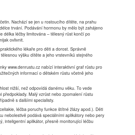
četin. Nachází se jen u rostoucího dítěte, na prahu
na délce trvání. Podávání hormonu by mělo být zahájeno
 délka léčby limitována – tělesný růst končí po
jak ovlivnit.
 praktického lékaře pro děti a dorost. Správně
tělesnou výšku dítěte a jeho vrstevníků stejného
ky www.denrustu.cz nabízí interaktivní graf růstu pro
 užitečných informací o dětském růstu včetně jeho
ychlost nižší, než odpovídá danému věku. To vede
ými předpoklady. Malý vzrůst nebo zpomalení růstu
řípadně s dalšími specialisty.
eliakie, léčba poruchy funkce štítné žlázy apod.). Děti
 nebolestivě podává speciálními aplikátory nebo pery
inteligentní aplikátor, přesně monitorující léčbu