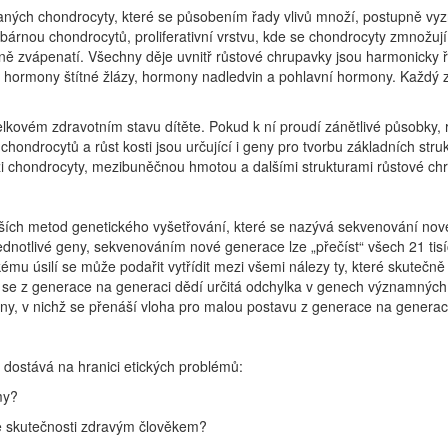
ch chondrocyty, které se působením řady vlivů množí, postupně vyzráv
obárnou chondrocytů, proliferativní vrstvu, kde se chondrocyty zmnožují
dně zvápenatí. Všechny děje uvnitř růstové chrupavky jsou harmonicky ří
n, hormony štítné žlázy, hormony nadledvin a pohlavní hormony. Každý
elkovém zdravotním stavu dítěte. Pokud k ní proudí zánětlivé působky,
 chondrocytů a růst kosti jsou určující i geny pro tvorbu základních str
 chondrocyty, mezibuněčnou hmotou a dalšími strukturami růstové ch
jších metod genetického vyšetřování, které se nazývá sekvenování no
ednotlivé geny, sekvenováním nové generace lze „přečíst“ všech 21 ti
mu úsilí se může podařit vytřídit mezi všemi nálezy ty, které skutečně m
ch se z generace na generaci dědí určitá odchylka v genech významnýc
y, v nichž se přenáší vloha pro malou postavu z generace na generaci (
dostává na hranici etických problémů:
my?
ve skutečnosti zdravým člověkem?