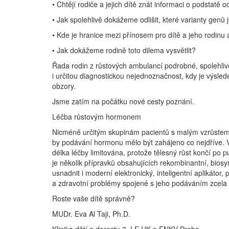
• Chtějí rodiče a jejich dítě znát informaci o podstatě 
• Jak spolehlivě dokážeme odlišit, které varianty genů
• Kde je hranice mezi přínosem pro dítě a jeho rodin
• Jak dokážeme rodině toto dilema vysvětlit?
Řada rodin z růstových ambulancí podrobné, spolehlivé i
i určitou diagnostickou nejednoznačnost, kdy je výsled
obzory.
Jsme zatím na počátku nové cesty poznání.
Léčba růstovým hormonem
Nicméně určitým skupinám pacientů s malým vzrůstem p
by podávání hormonu mělo být zahájeno co nejdříve. 
délka léčby limitována, protože tělesný růst končí po p
je několik přípravků obsahujících rekombinantní, biosy
usnadnit i moderní elektronický, inteligentní aplikátor
a zdravotní problémy spojené s jeho podáváním zcela 
Roste vaše dítě správně?
MUDr. Eva Al Taji, Ph.D.