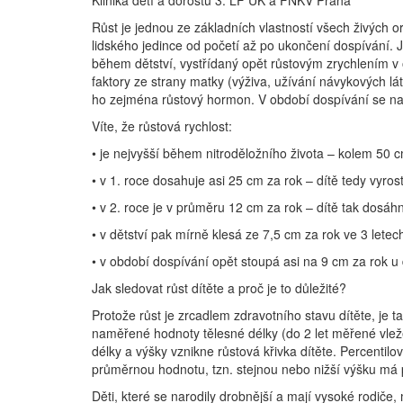
Klinika dětí a dorostu 3. LF UK a FNKV Praha
Růst je jednou ze základních vlastností všech živých o
lidského jedince od početí až po ukončení dospívání. Je
během dětství, vystřídaný opět růstovým zrychlením v 
faktory ze strany matky (výživa, užívání návykových lá
ho zejména růstový hormon. V období dospívání se na
Víte, že růstová rychlost:
• je nejvyšší během nitroděložního života – kolem 50 
• v 1. roce dosahuje asi 25 cm za rok – dítě tedy vyros
• v 2. roce je v průměru 12 cm za rok – dítě tak dosáh
• v dětství pak mírně klesá ze 7,5 cm za rok ve 3 let
• v období dospívání opět stoupá asi na 9 cm za rok u
Jak sledovat růst dítěte a proč je to důležité?
Protože růst je zrcadlem zdravotního stavu dítěte, je 
naměřené hodnoty tělesné délky (do 2 let měřené vleže
délky a výšky vznikne růstová křivka dítěte. Percentilo
průměrnou hodnotu, tzn. stejnou nebo nižší výšku má p
Děti, které se narodily drobnější a mají vysoké rodiče