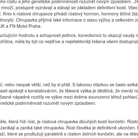
kého růstu a jeho genetické podmíněnosti rozumět novým způsobem. „
množí, postupně vyzrávají a stávají se základem definitivní kosti. Vše
krví. Krev k růstové chrupavce přivádí růstový hormon, hormony štítné 
ocytů. Chrupavka přijímá také informace o stavu výživy a celkovém zdr
 UK a FN Motol Praha.
 určujícím hodnotu a schopnosti jedince, koneckonců to ukazují osudy n
íčina, měla by být co nejdříve a nejefektivněji řešena všemi dostupnými
ší, nebo naopak větší, než by si přáli. S takovou otázkou se často setká
eli spokojit s konstatováním, že tělesná výška je dědičná, že menší ro
časné nápadné rozdíly ve výšce mezi dvěma sourozenci téhož pohlaví, 
 genetické podmíněnosti rozumět novým způsobem.
ěle, která řídí růst, je růstová chrupavka dlouhých kostí končetin. Růs
zanikají a zaniká také chrupavka. Růst člověka je definitivně ukončen
aží, které se prodlužují paralelně s růstem dolních končetin, ale na těl