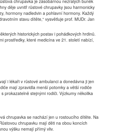
Růstová chrupavka je zásobárnou nezralých buněk
chny děje uvnitř růstové chrupavky jsou harmonicky
žlázy, hormony nadledvin a pohlavní hormony. Každý
avotním stavu dítěte,“ vysvětluje prof. MUDr. Jan
ěkterých historických postav i pohádkových hrdinů.
 prostředky, které medicína ve 21. století nabízí,
vají i lékaři v růstové ambulanci a donedávna ji jen
diče mají zpravidla menší potomky a větší rodiče
s prokazatelně stejnými rodiči. Výzkumy několika
tová chrupavka se nachází jen u rostoucího dítěte. Na
. Růstovou chrupavku mají děti na obou koncích
esnou výšku nemají přímý vliv.