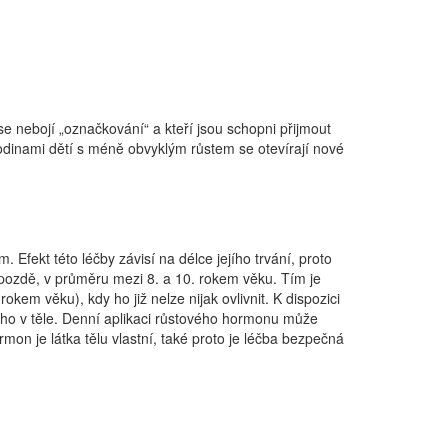
se nebojí „označkování“ a kteří jsou schopni přijmout
 rodinami dětí s méně obvyklým růstem se otevírají nové
ekt této léčby závisí na délce jejího trvání, proto
ozdě, v průměru mezi 8. a 10. rokem věku. Tím je
kem věku), kdy ho již nelze nijak ovlivnit. K dispozici
ícího v těle. Denní aplikaci růstového hormonu může
rmon je látka tělu vlastní, také proto je léčba bezpečná