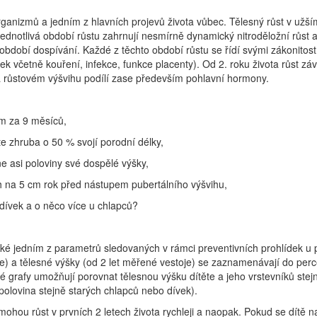
rganizmů a jedním z hlavních projevů života vůbec. Tělesný růst v užší
dnotlivá období růstu zahrnují nesmírně dynamický nitroděložní růst a na
období dospívání. Každé z těchto období růstu se řídí svými zákonitost
tek včetně kouření, infekce, funkce placenty). Od 2. roku života růst z
 růstovém výšvihu podílí zase především pohlavní hormony.
cm za 9 měsíců,
te zhruba o 50 % svojí porodní délky,
ne asi poloviny své dospělé výšky,
ech na 5 cm rok před nástupem pubertálního výšvihu,
 dívek a o něco více u chlapců?
také jedním z parametrů sledovaných v rámci preventivních prohlídek u 
) a tělesné výšky (od 2 let měřené vestoje) se zaznamenávají do perce
vé grafy umožňují porovnat tělesnou výšku dítěte a jeho vrstevníků stej
olovina stejně starých chlapců nebo dívek).
, mohou růst v prvních 2 letech života rychleji a naopak. Pokud se dít