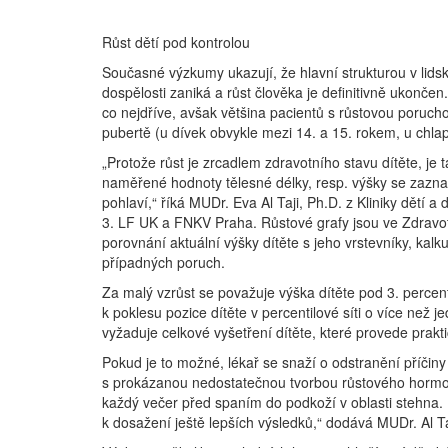
Růst dětí pod kontrolou
Současné výzkumy ukazují, že hlavní strukturou v lidsk
dospělosti zaniká a růst člověka je definitivně ukonč
co nejdříve, avšak většina pacientů s růstovou poruch
pubertě (u dívek obvykle mezi 14. a 15. rokem, u chlapc
„Protože růst je zrcadlem zdravotního stavu dítěte, je
naměřené hodnoty tělesné délky, resp. výšky se zaznam
pohlaví,“ říká MUDr. Eva Al Taji, Ph.D. z Kliniky dětí a 
3. LF UK a FNKV Praha. Růstové grafy jsou ve Zdravotn
porovnání aktuální výšky dítěte s jeho vrstevníky, ka
případných poruch.
Za malý vzrůst se považuje výška dítěte pod 3. percent
k poklesu pozice dítěte v percentilové síti o více než
vyžaduje celkové vyšetření dítěte, které provede prakti
Pokud je to možné, lékař se snaží o odstranění příčiny 
s prokázanou nedostatečnou tvorbou růstového hormon
každý večer před spaním do podkoží v oblasti stehna. D
k dosažení ještě lepších výsledků,“ dodává MUDr. Al Ta