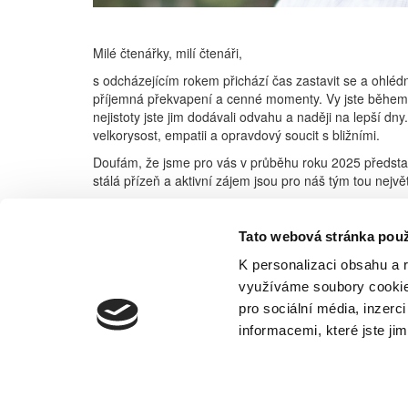
Milé čtenářky, milí čtenáři,
s odcházejícím rokem přichází čas zastavit se a ohlédn
příjemná překvapení a cenné momenty. Vy jste během ce
nejistoty jste jim dodávali odvahu a naději na lepší d
velkorysost, empatii a opravdový soucit s bližními.
Doufám, že jsme pro vás v průběhu roku 2025 představ
stálá přízeň a aktivní zájem jsou pro náš tým tou nej
Jaký bude rok 2026? To teprve uvidíme. Jednu věc vša
Máme pevnou důvěru v to, že s vaší odhodlaností, trpě
Tato webová stránka použ
Jménem celé redakce vám ze srdce přeji krásné vánoční 
K personalizaci obsahu a 
s nadějí, pozitivní energií a chutí tvořit. Kéž vás celý
využíváme soubory cookie.
Martin Štula
pro sociální média, inzerc
informacemi, které jste jim