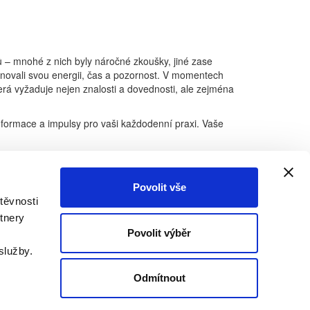
ů – mnohé z nich byly náročné zkoušky, jiné zase
ěnovali svou energii, čas a pozornost. V momentech
terá vyžaduje nejen znalosti a dovednosti, ale zejména
formace a impulsy pro vaši každodenní praxi. Vaše
před námi objeví, dokážeme se s nimi popasovat.
osti.
Povolit vše
 dny v kruhu svých blízkých. Do nového roku vstupujte
těvnosti
sním životě.
tnery
Povolit výběr
služby.
Odmítnout