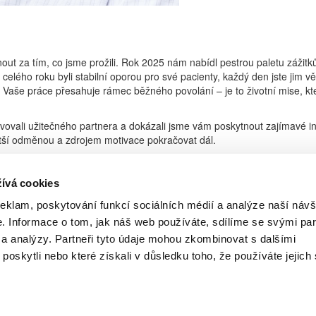
out za tím, co jsme prožili. Rok 2025 nám nabídl pestrou paletu zážitk
lého roku byli stabilní oporou pro své pacienty, každý den jste jim v
ny. Vaše práce přesahuje rámec běžného povolání – je to životní mise, k
ovali užitečného partnera a dokázali jsme vám poskytnout zajímavé in
větší odměnou a zdrojem motivace pokračovat dál.
k víme naprosto jasně – bez ohledu na to, jaké překážky či výzvy se 
livostí a lidským přístupem překonáte vše, co vám přinese osud i okoln
ívá cookies
svátky plné radosti, míru a příjemných chvil. Užijte si tyto výjimečné
reklam, poskytování funkcí sociálních médií a analýze naší návš
 rok 2026 provází spokojenost, zdraví a štěstí jak v soukromí, tak v profe
 Informace o tom, jak náš web používáte, sdílíme se svými par
i a analýzy. Partneři tyto údaje mohou zkombinovat s dalšími
 poskytli nebo které získali v důsledku toho, že používáte jejich 
Copyright (c) 2015 Pharma News, s.r.o.