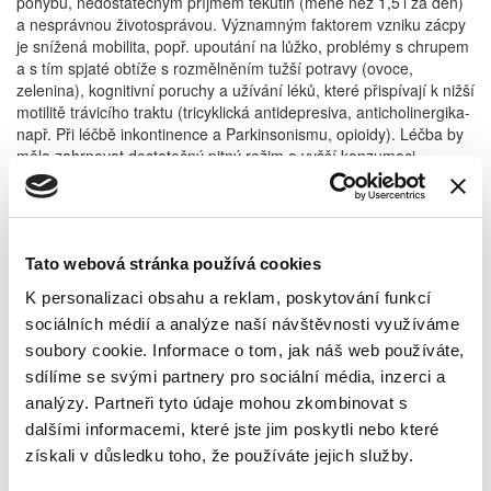
pohybu, nedostatečným příjmem tekutin (méně než 1,5 l za den)
a nesprávnou životosprávou. Významným faktorem vzniku zácpy
je snížená mobilita, popř. upoutání na lůžko, problémy s chrupem
a s tím spjaté obtíže s rozmělněním tužší potravy (ovoce,
zelenina), kognitivní poruchy a užívání léků, které přispívají k nižší
motilitě trávicího traktu (tricyklická antidepresiva, anticholinergika-
např. Při léčbě inkontinence a Parkinsonismu, opioidy). Léčba by
měla zahrnovat dostatečný pitný režim a vyšší konzumaci
vlákniny. U osob s nízkým obsahem vlákniny v potravě se
doporučuje podávání objemových laxativ (např. Psyllium), velmi
dobrý efekt má osmotické laxans lactulosa (velmi vhodné u osob
upoutaných na lůžko). Cílem by měla být pravidelná stolice spíše
Tato webová stránka používá cookies
než občasné úplné vyprázdnění.
PharmDr. Tereza Hanáková
K personalizaci obsahu a reklam, poskytování funkcí
sociálních médií a analýze naší návštěvnosti využíváme
soubory cookie. Informace o tom, jak náš web používáte,
Zdroje:
sdílíme se svými partnery pro sociální média, inzerci a
analýzy. Partneři tyto údaje mohou zkombinovat s
1) Martínek J. Zácpa – častý problém. Praktické lékárenství.2010;
dalšími informacemi, které jste jim poskytli nebo které
6(1):15-21.
získali v důsledku toho, že používáte jejich služby.
2) Martínek j., Zavoral M. Zácpa – aktuální přístup k diagnostice