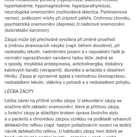
hyperkalcémie, hypomagnezémie, hyperparathyreóza),
neurologická onemocnění (roztroušená skleróza, Parkinsonova
nemoc), poškození míchy při úrazech páteře, Crohnovu chorobu,
psychiatrická onemocnění (deprese) či nádorové onemocnění
(kolorektální karcinom).
Zácpa může být přechodně vyvolána při změně prostředí
a změnou stravovacích návyků (např. během dovolené), při
nedostatku tekutin, nadměrném pocení a v neposlední řadě je
normální vyprazdňování narušeno řadou léčiv. Jedná se
o opioidy, tricyklická antidepresiva, anticholinergika, blokátory
kalciových kanálů (verapamil), diuretika a antacida s obsahem
hliníku. Zácpa je významně spjata s nevhodnou životosprávou,
nedostatkem tekutin, vlákniny v potravě a s nedostatkem pohybu.
LÉČBA ZÁCPY
Léčba závisí na příčině vzniku zácpy. U sekundární zácpy se
snažíme léčit základní onemocnění, které je příčinou zácpy,
u funkční zácpy je důležitým krokem úprava životního stylu
a u pacientů s chronickou zácpou vzniklou na podkladě vyhasnutí
defekačního reflexu (např. častým potlačováním nucení na stolici)
nácvik defekačního reflexu. U habituální zácpy není dobré se