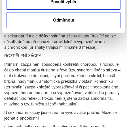
Po normálním vyprázdnění se má dostavit libý pocit (tzv. pocit
Povolit výběr
satisfakce). Výskyt zácpy v populaci je častý, častěji jsou
postiženy ženy, u kterých je to dáno určitou hormonální odlišností,
zácpa se může objevit v těhotenství a její výskyt narůstá s věkem
Odmítnout
(ve vyšším věku jsou postiženi muži i ženy přibližně stejnou
mírou). Podle příčiny vzniku dělíme zácpu na primární
a sekundární a dle délky trvání na zácpu akutní (trvající pouze
několik dnů po předchozím pravidelném vyprazdňování)
a chronickou (příznaky trvající minimálně 3 měsíce).
ROZDĚLENÍ ZÁCPY
Primární zácpa není způsobena konkrétní chorobou. Příčinou je
často chabá motilita tlustého střeva (tzv. syndrom líného střeva –
malá frekvence defekací, chybí pocit nutkání na stolici, bolesti
břicha, nadýmání), anatomická překážka v oblasti konečníku
(terminální zácpa - složité vyprazdňování či pocit nedokonalého
vyprázdnění) anebo porucha vyprazdňování v důsledku poruchy
defekačního reflexu. Pokud není zjištěna žádná abnormalita,
mluvíme o tzv. funkční zácpě (habituální).
U sekundární zácpy jasně známe vyvolávající příčinu. Může se
jednat o endokrinní
nebo metabolické poruchy (hypotyreóza, diabetes mellitus,