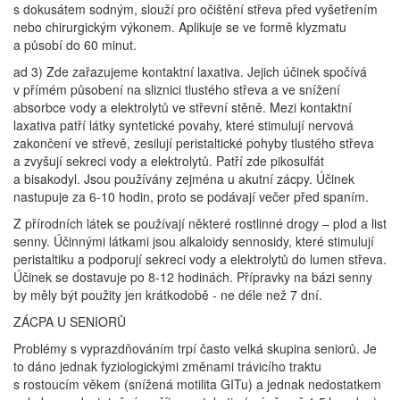
s dokusátem sodným, slouží pro očištění střeva před vyšetřením
nebo chirurgickým výkonem. Aplikuje se ve formě klyzmatu
a působí do 60 minut.
ad 3) Zde zařazujeme kontaktní laxativa. Jejich účinek spočívá
v přímém působení na sliznici tlustého střeva a ve snížení
absorbce vody a elektrolytů ve střevní stěně. Mezi kontaktní
laxativa patří látky syntetické povahy, které stimulují nervová
zakončení ve střevě, zesilují peristaltické pohyby tlustého střeva
a zvyšují sekreci vody a elektrolytů. Patří zde pikosulfát
a bisakodyl. Jsou používány zejména u akutní zácpy. Účinek
nastupuje za 6-10 hodin, proto se podávají večer před spaním.
Z přírodních látek se používají některé rostlinné drogy – plod a list
senny. Účinnými látkami jsou alkaloidy sennosidy, které stimulují
peristaltiku a podporují sekreci vody a elektrolytů do lumen střeva.
Účinek se dostavuje po 8-12 hodinách. Přípravky na bázi senny
by měly být použity jen krátkodobě - ne déle než 7 dní.
ZÁCPA U SENIORŮ
Problémy s vyprazdňováním trpí často velká skupina seniorů. Je
to dáno jednak fyziologickými změnami trávicího traktu
s rostoucím věkem (snížená motilita GITu) a jednak nedostatkem