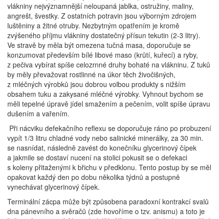
vlákniny nejvýznamnější neloupaná jablka, ostružiny, maliny,
angrešt, švestky. Z ostatních potravin jsou výborným zdrojem
luštěniny a žitné otruby. Nezbytným opatřením je kromě
zvýšeného příjmu vlákniny dostatečný přísun tekutin (2-3 litry).
Ve stravě by měla být omezena tučná masa, doporučuje se
konzumovat především bílé libové maso (krůtí, kuřecí) a ryby,
z pečiva vybírat spíše celozrnné druhy bohaté na vlákninu. Z tuků
by měly převažovat rostlinné na úkor těch živočišných,
z mléčných výrobků jsou dobrou volbou produkty s nižším
obsahem tuku a zakysané mléčné výrobky. Vyhnout bychom se
měli tepelné úpravě jídel smažením a pečením, volit spíše úpravu
dušením a vařením.
Při nácviku defekačního reflexu se doporučuje ráno po probuzení
vypít 1/3 litru chladné vody nebo salinické minerálky, za 30 min.
se nasnídat, následně zavést do konečníku glycerinový čípek
a jakmile se dostaví nucení na stolici pokusit se o defekaci
s koleny přitaženými k břichu v předklonu. Tento postup by se měl
opakovat každý den po dobu několika týdnů a postupně
vynechávat glycerinový čípek.
Terminální zácpa může být způsobena paradoxní kontrakcí svalů
dna pánevního a svěračů (zde hovoříme o tzv. anismu) a toto je