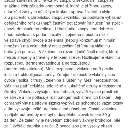
Léčba závisí na příčině vzniku zácpy. U sekundární zácpy se
snažíme léčit základní onemocnění, které je příčinou zácpy,
u funkční zácpy je důležitým krokem úprava životního stylu
a u pacientů s chronickou zácpou vzniklou na podkladě vyhasnutí
defekačního reflexu (např. častým potlačováním nucení na stolici)
nácvik defekačního reflexu. U habituální zácpy není dobré se
hned uchylovat k podání laxativ – zejména u osob u nichž
ve stravě chybí ovoce a zelenina (nebo jí konzumují minimální
množství) má velmi dobrý efekt zvýšení příjmu na vlákninu
bohatých potravin. Vlákninou se rozumí jedlé části rostlin, které
nejsou štěpeny a tráveny v tenkém střevě. Rozlišujeme vlákninu
rozpustnou (fermentovatelnou) a nerozpustnou
(nefermentovatelnou). Mezi rozpustnou vlákninu patří pektin,
inulin a fruktooligosacharidy. Zdrojem rozpustné vlákniny jsou
ovoce (jablka, citrusy), zelenina a luštěniny. Mezi nerozpustnou
vlákninu patří celulóza, pšeničné a kukuřičné otruby a rezistentní
škroby. Vláknina zvyšuje střevní obsah, vytváří kyselé prostředí
ve střevě a tím potlačuje růst patogenních střevních bakterií. Její
ochranný vliv na střevní sliznici vyplývá ze schopnosti vázat toxiny
a tím vykazuje určité protirakovinné působení. Obsah vlákniny
v přijaté potravě by měl být u dospělého člověk kolem 30 g
za den. Ze zeleniny je největším zdrojem vlákniny brokolice, bílé
zelí, květák, paprika a rajče. Z ovoce jsou pro vysoký obsah