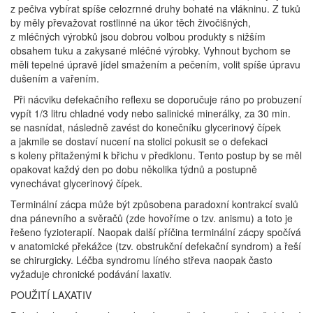
z pečiva vybírat spíše celozrnné druhy bohaté na vlákninu. Z tuků
by měly převažovat rostlinné na úkor těch živočišných,
z mléčných výrobků jsou dobrou volbou produkty s nižším
obsahem tuku a zakysané mléčné výrobky. Vyhnout bychom se
měli tepelné úpravě jídel smažením a pečením, volit spíše úpravu
dušením a vařením.
Při nácviku defekačního reflexu se doporučuje ráno po probuzení
vypít 1/3 litru chladné vody nebo salinické minerálky, za 30 min.
se nasnídat, následně zavést do konečníku glycerinový čípek
a jakmile se dostaví nucení na stolici pokusit se o defekaci
s koleny přitaženými k břichu v předklonu. Tento postup by se měl
opakovat každý den po dobu několika týdnů a postupně
vynechávat glycerinový čípek.
Terminální zácpa může být způsobena paradoxní kontrakcí svalů
dna pánevního a svěračů (zde hovoříme o tzv. anismu) a toto je
řešeno fyzioterapií. Naopak další příčina terminální zácpy spočívá
v anatomické překážce (tzv. obstrukční defekační syndrom) a řeší
se chirurgicky. Léčba syndromu líného střeva naopak často
vyžaduje chronické podávání laxativ.
POUŽITÍ LAXATIV