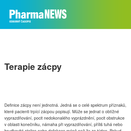
Terapie zácpy
Definice zácpy není jednotná. Jedná se o celé spektrum příznaků,
které pacienti trpící zácpou popisují. Může se jednat o obtížné
vyprazdňování, pocit nedokonalého vyprázdnění, pocit obstrukce
v oblasti konečníku, námaha při vyprazdňování, příliš tuhá nebo
hrudkovitá stolice nebo defekace méně než 3x za týden. Pokud