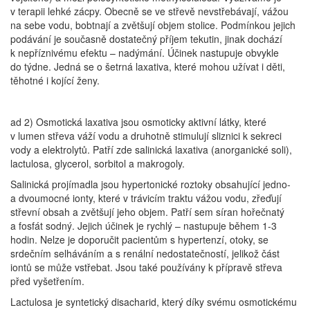
v terapii lehké zácpy. Obecně se ve střevě nevstřebávají, vážou
na sebe vodu, bobtnají a zvětšují objem stolice. Podmínkou jejich
podávání je současně dostatečný příjem tekutin, jinak dochází
k nepříznivému efektu – nadýmání. Účinek nastupuje obvykle
do týdne. Jedná se o šetrná laxativa, které mohou užívat i děti,
těhotné i kojící ženy.
ad 2) Osmotická laxativa jsou osmoticky aktivní látky, které
v lumen střeva váží vodu a druhotně stimulují sliznici k sekreci
vody a elektrolytů. Patří zde salinická laxativa (anorganické soli),
lactulosa, glycerol, sorbitol a makrogoly.
Salinická projímadla jsou hypertonické roztoky obsahující jedno-
a dvoumocné ionty, které v trávicím traktu vážou vodu, zřeďují
střevní obsah a zvětšují jeho objem. Patří sem síran hořečnatý
a fosfát sodný. Jejich účinek je rychlý – nastupuje během 1-3
hodin. Nelze je doporučit pacientům s hypertenzí, otoky, se
srdečním selháváním a s renální nedostatečností, jelikož část
iontů se může vstřebat. Jsou také používány k přípravě střeva
před vyšetřením.
Lactulosa je syntetický disacharid, který díky svému osmotickému