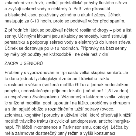
zakončení ve střevě, zesilují peristaltické pohyby tlustého střeva
a zvyšují sekreci vody a elektrolytů. Patří zde pikosulfát
a bisakodyl. Jsou používány zejména u akutní zácpy. Účinek
nastupuje za 6-10 hodin, proto se podávají večer před spaním.
Z přírodních látek se používají některé rostlinné drogy – plod a list
senny. Účinnými látkami jsou alkaloidy sennosidy, které stimulují
peristaltiku a podporují sekreci vody a elektrolytů do lumen střeva.
Účinek se dostavuje po 8-12 hodinách. Přípravky na bázi senny
by měly být použity jen krátkodobě - ne déle než 7 dní.
ZÁCPA U SENIORŮ
Problémy s vyprazdňováním trpí často velká skupina seniorů. Je
to dáno jednak fyziologickými změnami trávicího traktu
s rostoucím věkem (snížená motilita GITu) a jednak nedostatkem
pohybu, nedostatečným příjmem tekutin (méně než 1,5 l za den)
a nesprávnou životosprávou. Významným faktorem vzniku zácpy
je snížená mobilita, popř. upoutání na lůžko, problémy s chrupem
a s tím spjaté obtíže s rozmělněním tužší potravy (ovoce,
zelenina), kognitivní poruchy a užívání léků, které přispívají k nižší
motilitě trávicího traktu (tricyklická antidepresiva, anticholinergika-
např. Při léčbě inkontinence a Parkinsonismu, opioidy). Léčba by
měla zahrnovat dostatečný pitný režim a vyšší konzumaci