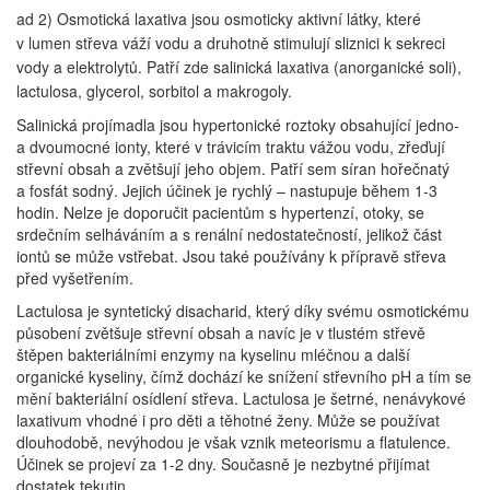
ad 2) Osmotická laxativa jsou osmoticky aktivní látky, které
v lumen střeva váží vodu a druhotně stimulují sliznici k sekreci
vody a elektrolytů. Patří zde salinická laxativa (anorganické soli),
lactulosa, glycerol, sorbitol a makrogoly.
Salinická projímadla jsou hypertonické roztoky obsahující jedno-
a dvoumocné ionty, které v trávicím traktu vážou vodu, zřeďují
střevní obsah a zvětšují jeho objem. Patří sem síran hořečnatý
a fosfát sodný. Jejich účinek je rychlý – nastupuje během 1-3
hodin. Nelze je doporučit pacientům s hypertenzí, otoky, se
srdečním selháváním a s renální nedostatečností, jelikož část
iontů se může vstřebat. Jsou také používány k přípravě střeva
před vyšetřením.
Lactulosa je syntetický disacharid, který díky svému osmotickému
působení zvětšuje střevní obsah a navíc je v tlustém střevě
štěpen bakteriálními enzymy na kyselinu mléčnou a další
organické kyseliny, čímž dochází ke snížení střevního pH a tím se
mění bakteriální osídlení střeva. Lactulosa je šetrné, nenávykové
laxativum vhodné i pro děti a těhotné ženy. Může se používat
dlouhodobě, nevýhodou je však vznik meteorismu a flatulence.
Účinek se projeví za 1-2 dny. Současně je nezbytné přijímat
dostatek tekutin.