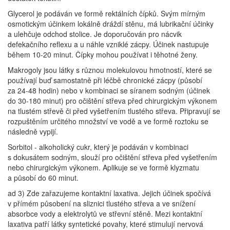
Glycerol je podáván ve formě rektálních čípků. Svým mírným
osmotickým účinkem lokálně dráždí stěnu, má lubrikační účinky
a ulehčuje odchod stolice. Je doporučován pro nácvik
defekačního reflexu a u náhle vzniklé zácpy. Účinek nastupuje
během 10-20 minut. Čípky mohou používat i těhotné ženy.
Makrogoly jsou látky s různou molekulovou hmotností, které se
používají buď samostatně při léčbě chronické zácpy (působí
za 24-48 hodin) nebo v kombinaci se síranem sodným (účinek
do 30-180 minut) pro očištění střeva před chirurgickým výkonem
na tlustém střevě či před vyšetřením tlustého střeva. Připravují se
rozpuštěním určitého množství ve vodě a ve formě roztoku se
následně vypijí.
Sorbitol - alkoholický cukr, který je podáván v kombinaci
s dokusátem sodným, slouží pro očištění střeva před vyšetřením
nebo chirurgickým výkonem. Aplikuje se ve formě klyzmatu
a působí do 60 minut.
ad 3) Zde zařazujeme kontaktní laxativa. Jejich účinek spočívá
v přímém působení na sliznici tlustého střeva a ve snížení
absorbce vody a elektrolytů ve střevní stěně. Mezi kontaktní
laxativa patří látky syntetické povahy, které stimulují nervová