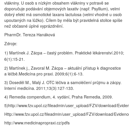
vlákniny. U osob s nízkým obsahem vlákniny v potravě se
doporučuje podávání objemových laxativ (např. Psyllium), velmi
dobrý efekt má osmotické laxans lactulosa (velmi vhodné u osob
upoutaných na lůžko). Cílem by měla být pravidelná stolice spíše
než občasné úplné vyprázdnění.
PharmDr. Tereza Hanáková
Zdroje:
1) Martínek J. Zácpa – častý problém. Praktické lékárenství.2010;
6(1):15-21.
2) Martínek j., Zavoral M. Zácpa – aktuální přístup k diagnostice
a léčbě.Medicína pro praxi. 2009;6(1):6-13.
3) Doseděl M., Malý J. OTC léčiva a samoléčení průjmu a zácpy.
Interní medicína. 2011;13(3):127-133.
4) Remedia compendium, 4. vydání, Praha Remedia, 2009.
5)http://www.fzv.upol.cz/fileadmin/user_upload/FZV/download/Evid
Http://www.fzv.upol.cz/fileadmin/user_upload/FZV/download/Evide
http://www.medicinapropraxi.cz/pdfs