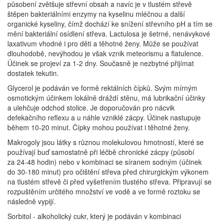
působení zvětšuje střevní obsah a navíc je v tlustém střevě
štěpen bakteriálními enzymy na kyselinu mléčnou a další
organické kyseliny, čímž dochází ke snížení střevního pH a tím se
mění bakteriální osídlení střeva. Lactulosa je šetrné, nenávykové
laxativum vhodné i pro děti a těhotné ženy. Může se používat
dlouhodobě, nevýhodou je však vznik meteorismu a flatulence.
Účinek se projeví za 1-2 dny. Současně je nezbytné přijímat
dostatek tekutin.
Glycerol je podáván ve formě rektálních čípků. Svým mírným
osmotickým účinkem lokálně dráždí stěnu, má lubrikační účinky
a ulehčuje odchod stolice. Je doporučován pro nácvik
defekačního reflexu a u náhle vzniklé zácpy. Účinek nastupuje
během 10-20 minut. Čípky mohou používat i těhotné ženy.
Makrogoly jsou látky s různou molekulovou hmotností, které se
používají buď samostatně při léčbě chronické zácpy (působí
za 24-48 hodin) nebo v kombinaci se síranem sodným (účinek
do 30-180 minut) pro očištění střeva před chirurgickým výkonem
na tlustém střevě či před vyšetřením tlustého střeva. Připravují se
rozpuštěním určitého množství ve vodě a ve formě roztoku se
následně vypijí.
Sorbitol - alkoholický cukr, který je podáván v kombinaci