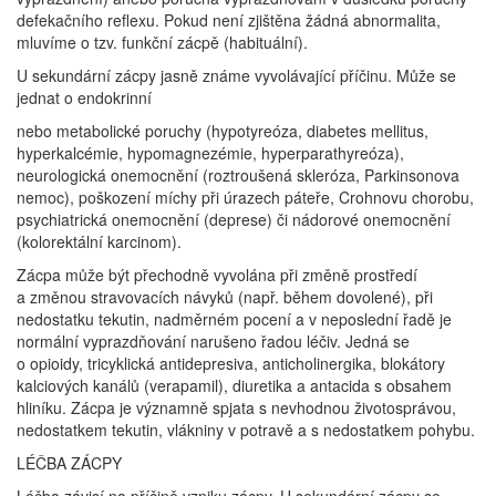
defekačního reflexu. Pokud není zjištěna žádná abnormalita,
mluvíme o tzv. funkční zácpě (habituální).
U sekundární zácpy jasně známe vyvolávající příčinu. Může se
jednat o endokrinní
nebo metabolické poruchy (hypotyreóza, diabetes mellitus,
hyperkalcémie, hypomagnezémie, hyperparathyreóza),
neurologická onemocnění (roztroušená skleróza, Parkinsonova
nemoc), poškození míchy při úrazech páteře, Crohnovu chorobu,
psychiatrická onemocnění (deprese) či nádorové onemocnění
(kolorektální karcinom).
Zácpa může být přechodně vyvolána při změně prostředí
a změnou stravovacích návyků (např. během dovolené), při
nedostatku tekutin, nadměrném pocení a v neposlední řadě je
normální vyprazdňování narušeno řadou léčiv. Jedná se
o opioidy, tricyklická antidepresiva, anticholinergika, blokátory
kalciových kanálů (verapamil), diuretika a antacida s obsahem
hliníku. Zácpa je významně spjata s nevhodnou životosprávou,
nedostatkem tekutin, vlákniny v potravě a s nedostatkem pohybu.
LÉČBA ZÁCPY