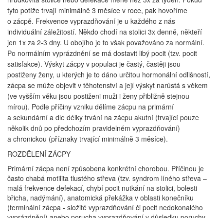
tyto potíže trvají minimálně 3 měsíce v roce, pak hovoříme
o zácpě. Frekvence vyprazdňování je u každého z nás
individuální záležitostí. Někdo chodí na stolici 3x denně, někteří
jen 1x za 2-3 dny. U obojího je to však považováno za normální.
Po normálním vyprázdnění se má dostavit libý pocit (tzv. pocit
satisfakce). Výskyt zácpy v populaci je častý, častěji jsou
postiženy ženy, u kterých je to dáno určitou hormonální odlišností,
zácpa se může objevit v těhotenství a její výskyt narůstá s věkem
(ve vyšším věku jsou postiženi muži i ženy přibližně stejnou
mírou). Podle příčiny vzniku dělíme zácpu na primární
a sekundární a dle délky trvání na zácpu akutní (trvající pouze
několik dnů po předchozím pravidelném vyprazdňování)
a chronickou (příznaky trvající minimálně 3 měsíce).
ROZDĚLENÍ ZÁCPY
Primární zácpa není způsobena konkrétní chorobou. Příčinou je
často chabá motilita tlustého střeva (tzv. syndrom líného střeva –
malá frekvence defekací, chybí pocit nutkání na stolici, bolesti
břicha, nadýmání), anatomická překážka v oblasti konečníku
(terminální zácpa - složité vyprazdňování či pocit nedokonalého
vyprázdnění) anebo porucha vyprazdňování v důsledku poruchy