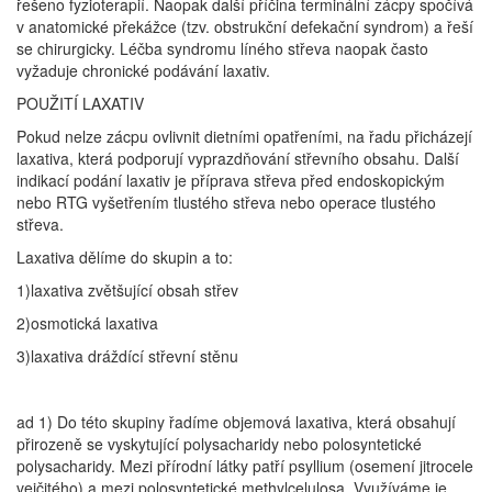
řešeno fyzioterapií. Naopak další příčina terminální zácpy spočívá
v anatomické překážce (tzv. obstrukční defekační syndrom) a řeší
se chirurgicky. Léčba syndromu líného střeva naopak často
vyžaduje chronické podávání laxativ.
POUŽITÍ LAXATIV
Pokud nelze zácpu ovlivnit dietními opatřeními, na řadu přicházejí
laxativa, která podporují vyprazdňování střevního obsahu. Další
indikací podání laxativ je příprava střeva před endoskopickým
nebo RTG vyšetřením tlustého střeva nebo operace tlustého
střeva.
Laxativa dělíme do skupin a to:
1)laxativa zvětšující obsah střev
2)osmotická laxativa
3)laxativa dráždící střevní stěnu
ad 1) Do této skupiny řadíme objemová laxativa, která obsahují
přirozeně se vyskytující polysacharidy nebo polosyntetické
polysacharidy. Mezi přírodní látky patří psyllium (osemení jitrocele
vejčitého) a mezi polosyntetické methylcelulosa. Využíváme je