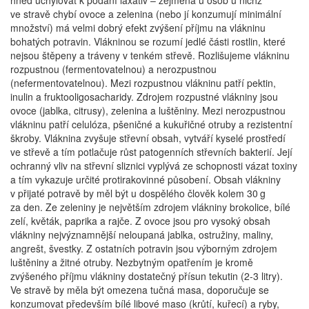
hned uchylovat k podání laxativ – zejména u osob u nichž
ve stravě chybí ovoce a zelenina (nebo jí konzumují minimální
množství) má velmi dobrý efekt zvýšení příjmu na vlákninu
bohatých potravin. Vlákninou se rozumí jedlé části rostlin, které
nejsou štěpeny a tráveny v tenkém střevě. Rozlišujeme vlákninu
rozpustnou (fermentovatelnou) a nerozpustnou
(nefermentovatelnou). Mezi rozpustnou vlákninu patří pektin,
inulin a fruktooligosacharidy. Zdrojem rozpustné vlákniny jsou
ovoce (jablka, citrusy), zelenina a luštěniny. Mezi nerozpustnou
vlákninu patří celulóza, pšeničné a kukuřičné otruby a rezistentní
škroby. Vláknina zvyšuje střevní obsah, vytváří kyselé prostředí
ve střevě a tím potlačuje růst patogenních střevních bakterií. Její
ochranný vliv na střevní sliznici vyplývá ze schopnosti vázat toxiny
a tím vykazuje určité protirakovinné působení. Obsah vlákniny
v přijaté potravě by měl být u dospělého člověk kolem 30 g
za den. Ze zeleniny je největším zdrojem vlákniny brokolice, bílé
zelí, květák, paprika a rajče. Z ovoce jsou pro vysoký obsah
vlákniny nejvýznamnější neloupaná jablka, ostružiny, maliny,
angrešt, švestky. Z ostatních potravin jsou výborným zdrojem
luštěniny a žitné otruby. Nezbytným opatřením je kromě
zvýšeného příjmu vlákniny dostatečný přísun tekutin (2-3 litry).
Ve stravě by měla být omezena tučná masa, doporučuje se
konzumovat především bílé libové maso (krůtí, kuřecí) a ryby,