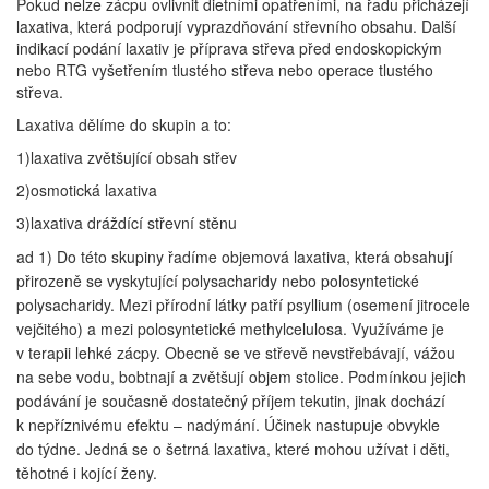
Pokud nelze zácpu ovlivnit dietními opatřeními, na řadu přicházejí
laxativa, která podporují vyprazdňování střevního obsahu. Další
indikací podání laxativ je příprava střeva před endoskopickým
nebo RTG vyšetřením tlustého střeva nebo operace tlustého
střeva.
Laxativa dělíme do skupin a to:
1)laxativa zvětšující obsah střev
2)osmotická laxativa
3)laxativa dráždící střevní stěnu
ad 1) Do této skupiny řadíme objemová laxativa, která obsahují
přirozeně se vyskytující polysacharidy nebo polosyntetické
polysacharidy. Mezi přírodní látky patří psyllium (osemení jitrocele
vejčitého) a mezi polosyntetické methylcelulosa. Využíváme je
v terapii lehké zácpy. Obecně se ve střevě nevstřebávají, vážou
na sebe vodu, bobtnají a zvětšují objem stolice. Podmínkou jejich
podávání je současně dostatečný příjem tekutin, jinak dochází
k nepříznivému efektu – nadýmání. Účinek nastupuje obvykle
do týdne. Jedná se o šetrná laxativa, které mohou užívat i děti,
těhotné i kojící ženy.