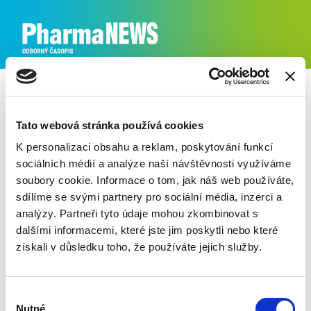
Tato webová stránka používá cookies
K personalizaci obsahu a reklam, poskytování funkcí
Inzerce
sociálních médií a analýze naší návštěvnosti využíváme
soubory cookie. Informace o tom, jak náš web používáte,
sdílíme se svými partnery pro sociální média, inzerci a
Ceník inzerce
analýzy. Partneři tyto údaje mohou zkombinovat s
dalšími informacemi, které jste jim poskytli nebo které
(ceny jsou v Kč bez DPH)
získali v důsledku toho, že používáte jejich služby.
Formát
Cena
1 / 1
60.000,-
1 / 2
32.000,-
Výběr
1 / 3
22.000,-
Nutné