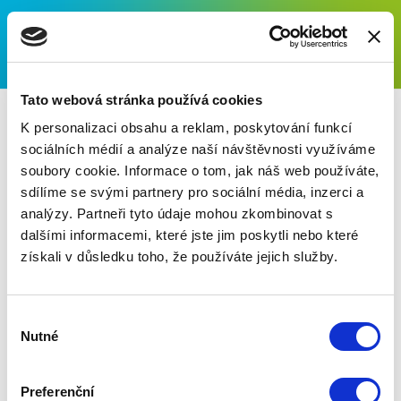
Tato webová stránka používá cookies
K personalizaci obsahu a reklam, poskytování funkcí
sociálních médií a analýze naší návštěvnosti využíváme
soubory cookie. Informace o tom, jak náš web používáte,
Aktuální vydání PHARMA
sdílíme se svými partnery pro sociální média, inzerci a
analýzy. Partneři tyto údaje mohou zkombinovat s
NEWS
dalšími informacemi, které jste jim poskytli nebo které
získali v důsledku toho, že používáte jejich služby.
Vydání ke stažení ve formátu PDF
zde
Výběr
Nutné
souhlasu
Výpis článků vydání: Pharma News
06.2010
Preferenční