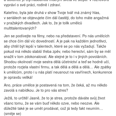
vypráví o své práci, rodině i zdraví.
Kateřino, byla jste druhá v show Tvoje tvář má známý hlas,
v seriálech se objevujete čím dál častěji, do toho máte angažmá
v pražských divadlech. Jak to, že je tolik umělců
multitalentovaných?
Jen se podívejte na filmy, nebo na představení. Po nás umělcích
se chce čím dál víc dovedností. A je pak na každém jednotlivci,
aby chtěl být lepší v talentech, které se po nás vyžadují. Takže
pokud má někdo slabší třeba zpěv, nebo herectví, sám by se měl
snažit v tom zdokonalovat. Ale stejné je to i v jiných povoláních.
Shodou okolností moje sestra dělá účetnictví a teď se hodně učí,
protože rozjela vlastní firmu, a tak dělá a dělá a dělá… Ale zpátky
k umělcům, proto i u nás platí neusnout na vavřínech, konkurence
je opravdu veliká!
Ano, práce umělce je postavená na tom, že čeká, až mu někdo
zavolá s nabídkou. Je to pro vás stres?
Ježiš, to určitě! Jasně, že to je stres, protože dáváte svůj život
všanc tomu, že se vám buď někdo ozve, nebo neozve. Ale
důležité také je se umět prodávat, což já tedy fakt neumím…
(směje se)