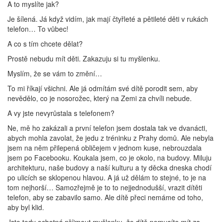
A to myslíte jak?
Je šílená. Já když vidím, jak mají čtyřleté a pětileté děti v rukách
telefon… To vůbec!
A co s tím chcete dělat?
Prostě nebudu mít děti. Zakazuju si tu myšlenku.
Myslím, že se vám to změní…
To mi říkají všichni. Ale já odmítám své dítě porodit sem, aby
nevědělo, co je nosorožec, který na Zemi za chvíli nebude.
A vy jste nevyrůstala s telefonem?
Ne, mě ho zakázali a první telefon jsem dostala tak ve dvanácti,
abych mohla zavolat, že jedu z tréninku z Prahy domů. Ale nebyla
jsem na něm přilepená obličejem v jednom kuse, nebrouzdala
jsem po Facebooku. Koukala jsem, co je okolo, na budovy. Miluju
architekturu, naše budovy a naší kulturu a ty děcka dneska chodí
po ulicích se sklopenou hlavou. A já už dělám to stejné, to je na
tom nejhorší… Samozřejmě je to to nejjednodušší, vrazit dítěti
telefon, aby se zabavilo samo. Ale dítě přeci nemáme od toho,
aby byl klid.
Jste tedy ochotná příjmout myšlenku, že dítě nemusíte mít za