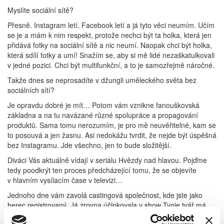
Myslíte sociální sítě?
Přesně. Instagram letí, Facebook letí a já tyto věci neumím. Učím
se je a mám k nim respekt, protože nechci být ta holka, která jen
přidává fotky na sociální sítě a nic neumí. Naopak chci být holka,
která sdílí fotky a umí! Snažím se, aby si mě lidé nezaškatulkovali
v jedné pozici. Chci být multifunkční, a to je samozřejmě náročné.
Takže dnes se neprosadíte v džungli uměleckého světa bez
sociálních sítí?
Je opravdu dobré je mít… Potom vám vznikne fanouškovská
základna a na tu navázané různé spolupráce a propagování
produktů. Sama tomu nerozumím, je pro mě neuvěřitelné, kam se
to posouvá a jen žasnu. Asi nedokážu tvrdit, že nejde být úspěšná
bez Instagramu. Jde všechno, jen to bude složitější.
Diváci Vás aktuálně vídají v seriálu Hvězdy nad hlavou. Pojďme
tedy poodkrýt ten proces předcházející tomu, že se objevíte
v hlavním vysílacím čase v televizi…
Jednoho dne vám zavolá castingová společnost, kde jste jako
herec registrovaný. Já zrovna účinkovala v show Tvoje tvář má
známý hlas a seriálu Ordinace v růžové zahradě a do toho mi