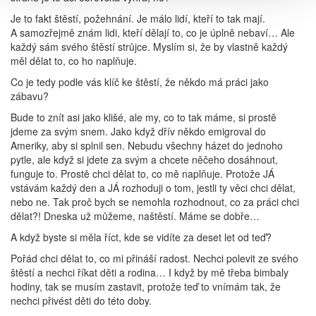
Je to fakt štěstí, požehnání. Je málo lidí, kteří to tak mají.
A samozřejmě znám lidi, kteří dělají to, co je úplně nebaví… Ale
každý sám svého štěstí strůjce. Myslím si, že by vlastně každý
měl dělat to, co ho naplňuje.
Co je tedy podle vás klíč ke štěstí, že někdo má práci jako
zábavu?
Bude to znít asi jako klišé, ale my, co to tak máme, si prostě
jdeme za svým snem. Jako když dřív někdo emigroval do
Ameriky, aby si splnil sen. Nebudu všechny házet do jednoho
pytle, ale když si jdete za svým a chcete něčeho dosáhnout,
funguje to. Prostě chci dělat to, co mě naplňuje. Protože JÁ
vstávám každý den a JÁ rozhoduji o tom, jestli ty věci chci dělat,
nebo ne. Tak proč bych se nemohla rozhodnout, co za práci chci
dělat?! Dneska už můžeme, naštěstí. Máme se dobře…
A když byste si měla říct, kde se vidíte za deset let od teď?
Pořád chci dělat to, co mi přináší radost. Nechci polevit ze svého
štěstí a nechci říkat děti a rodina… I když by mě třeba bimbaly
hodiny, tak se musím zastavit, protože teď to vnímám tak, že
nechci přivést děti do této doby.