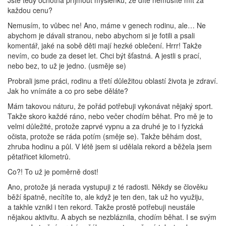
každou cenu?
Nemusím, to vůbec ne! Ano, máme v genech rodinu, ale… Ne
abychom je dávali stranou, nebo abychom si je fotili a psali
komentář, jaké na sobě děti mají hezké oblečení. Hrrr! Takže
nevím, co bude za deset let. Chci být šťastná. A jestli s prací,
nebo bez, to už je jedno. (usměje se)
Probrali jsme práci, rodinu a třetí důležitou oblastí života je zdraví.
Jak ho vnímáte a co pro sebe děláte?
Mám takovou náturu, že pořád potřebuji vykonávat nějaký sport.
Takže skoro každé ráno, nebo večer chodím běhat. Pro mě je to
velmi důležité, protože zaprvé vypnu a za druhé je to i fyzická
očista, protože se ráda potím (směje se). Takže běhám dost,
zhruba hodinu a půl. V létě jsem si udělala rekord a běžela jsem
pětatřicet kilometrů.
Co?! To už je poměrně dost!
Ano, protože já nerada vystupuji z té radosti. Někdy se člověku
běží špatně, necítíte to, ale když je ten den, tak už ho využiju,
a takhle vznikl i ten rekord. Takže prostě potřebuji neustále
nějakou aktivitu. A abych se nezbláznila, chodím běhat. I se svým