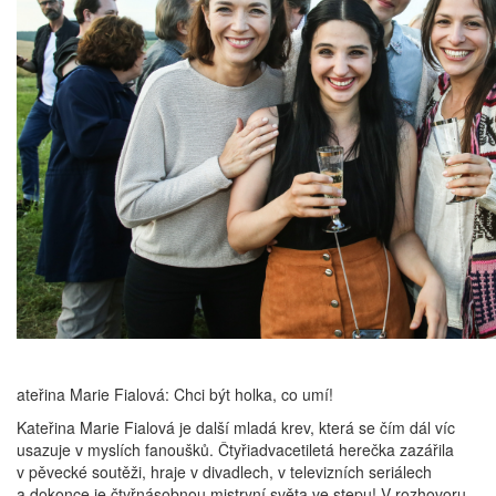
ateřina Marie Fialová: Chci být holka, co umí!
Kateřina Marie Fialová je další mladá krev, která se čím dál víc
usazuje v myslích fanoušků. Čtyřiadvacetiletá herečka zazářila
v pěvecké soutěži, hraje v divadlech, v televizních seriálech
a dokonce je čtyřnásobnou mistryní světa ve stepu! V rozhovoru