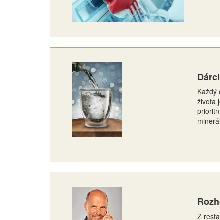
Dárci
Každý o
života
priorit
minerál
Rozh
Z resta