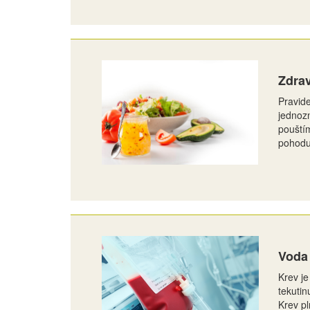
Zdrav
Pravide
jednoz
pouštím
pohodu
Voda 
Krev je
tekutin
Krev pl