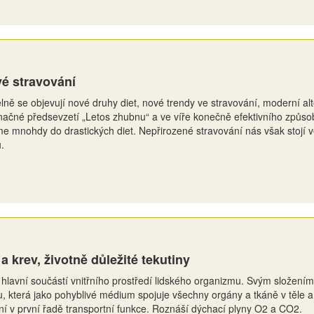
é stravování
lně se objevují nové druhy diet, nové trendy ve stravování, moderní a
načné předsevzetí „Letos zhubnu“ a ve víře konečně efektivního způso
e mnohdy do drastických diet. Nepřirozené stravování nás však stojí vel
.
a krev, životně důležité tekutiny
 hlavní součástí vnitřního prostředí lidského organizmu. Svým složením
u, která jako pohyblivé médium spojuje všechny orgány a tkáně v těle
ní v první řadě transportní funkce. Roznáší dýchací plyny O2 a CO2.