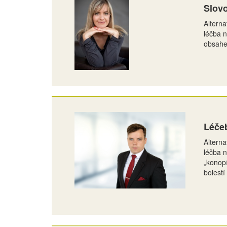
Slovo
Alterna
léčba n
obsahe
Léčeb
Alterna
léčba n
„konopí
bolestí