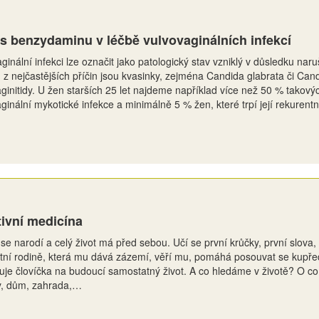
s benzydaminu v léčbě vulvovaginálních infekcí
ginální infekci lze označit jako patologický stav vzniklý v důsledku na
z nejčastějších příčin jsou kvasinky, zejména Candida glabrata či Cand
ginitidy. U žen starších 25 let najdeme například více než 50 % takový
ginální mykotické infekce a minimálně 5 % žen, které trpí její rekurent
tivní medicína
se narodí a celý život má před sebou. Učí se první krůčky, první slova,
ní rodině, která mu dává zázemí, věří mu, pomáhá posouvat se kupředu.
uje človíčka na budoucí samostatný život. A co hledáme v životě? O c
y, dům, zahrada,…