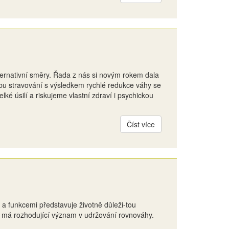
lternativní směry. Řada z nás si novým rokem dala
bu stravování s výsledkem rychlé redukce váhy se
ké úsilí a riskujeme vlastní zdraví i psychickou
Číst více
 a funkcemi představuje životně důleži-tou
 a má rozhodující význam v udržování rovnováhy.