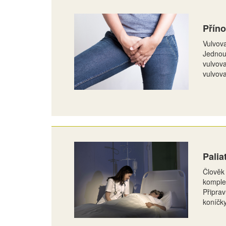
Příno
Vulvova
Jednou 
vulvova
vulvova
Palia
Člověk 
komplet
Připrav
koníčk