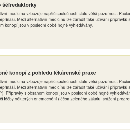
 šéfredaktorky
tivní medicína vzbuzuje napříč společností stále větší pozornost. Pacient
epřináší. Mezi alternativní medicínu lze zařadit také užívání přípravků
m konopí jsou v poslední době hojně vyhledávány.
né konopí z pohledu lékárenské praxe
tivní medicína vzbuzuje napříč společností stále větší pozornost. Pacient
epřináší. Mezi alternativní medicínu lze zařadit také užívání přípravků
“). Přípravky s obsahem konopí jsou v poslední době hojně vyhledávány
 či léčby některých onemocnění (léčba zeleného zákalu, snížení progrese