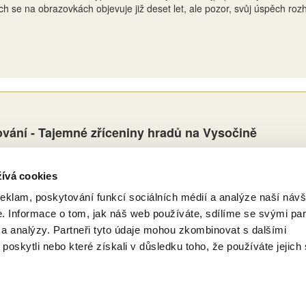
ch se na obrazovkách objevuje již deset let, ale pozor, svůj úspěch 
vání - Tajemné zříceniny hradů na Vysočině
ny hradů přitahují nejen historiky, ale i milovníky čerstvého vzduchu, kt
n a mohli se procházet mezi ztichlými hradními zdmi a nechat se unáše
ívá cookies
reklam, poskytování funkcí sociálních médií a analýze naší návš
 Informace o tom, jak náš web používáte, sdílíme se svými par
i a analýzy. Partneři tyto údaje mohou zkombinovat s dalšími
 poskytli nebo které získali v důsledku toho, že používáte jejich 
Copyright (c) 2015 Pharma News, s.r.o.
Zásady zpracování souborů cookies