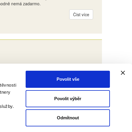
rozhodně nemá zadarmo.
Číst více
eří si rádi prodlouží víkend, aby poznali tajemna
t nádhernými výhledy do krajiny.
Povolit vše
Číst více
těvnosti
tnery
Povolit výběr
služby.
Odmítnout