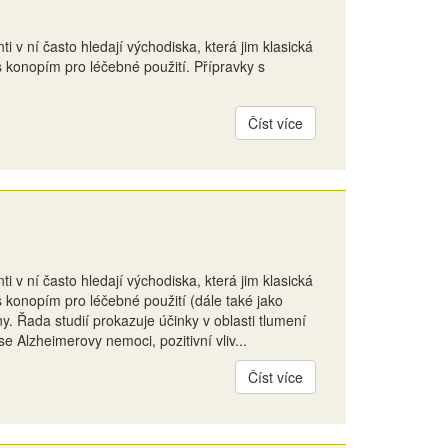
i v ní často hledají východiska, která jim klasická
 s konopím pro léčebné použití. Přípravky s
Číst více
i v ní často hledají východiska, která jim klasická
 s konopím pro léčebné použití (dále také jako
. Řada studií prokazuje účinky v oblasti tlumení
 Alzheimerovy nemoci, pozitivní vliv...
Číst více