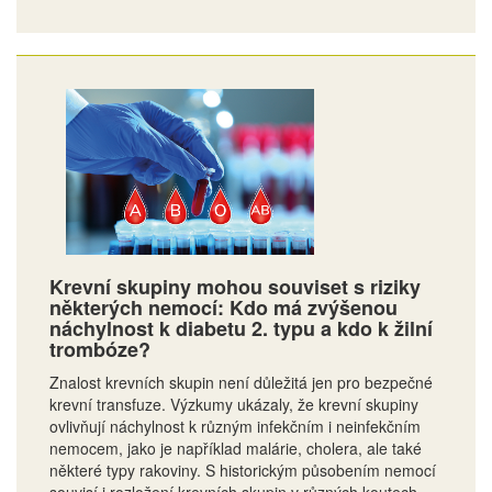
Krevní skupiny mohou souviset s riziky
některých nemocí: Kdo má zvýšenou
náchylnost k diabetu 2. typu a kdo k žilní
trombóze?
Znalost krevních skupin není důležitá jen pro bezpečné
krevní transfuze. Výzkumy ukázaly, že krevní skupiny
ovlivňují náchylnost k různým infekčním i neinfekčním
nemocem, jako je například malárie, cholera, ale také
některé typy rakoviny. S historickým působením nemocí