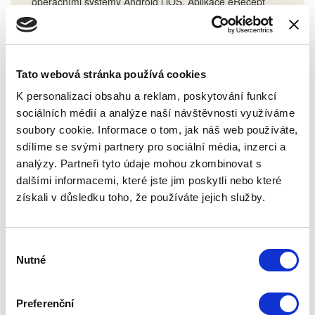
operačními systémy Android i iOS. Aplikace eRecept
poskytuje uživatelům široké spektrum funkcí.
Číst více
Tato webová stránka používá cookies
K personalizaci obsahu a reklam, poskytování funkcí
sociálních médií a analýze naší návštěvnosti využíváme
soubory cookie. Informace o tom, jak náš web používáte,
sdílíme se svými partnery pro sociální média, inzerci a
analýzy. Partneři tyto údaje mohou zkombinovat s
dalšími informacemi, které jste jim poskytli nebo které
získali v důsledku toho, že používáte jejich služby.
Když cukrovka ohrožuje oči: prevence a
Výběr
léčba diabetické retinopatie
Nutné
souhlasu
Světový den diabetu, který každoročně připadá na 14.
listopadu, upozorňuje nejen na nutnost prevence
diabetu samotného, ale také na jeho závažné
Preferenční