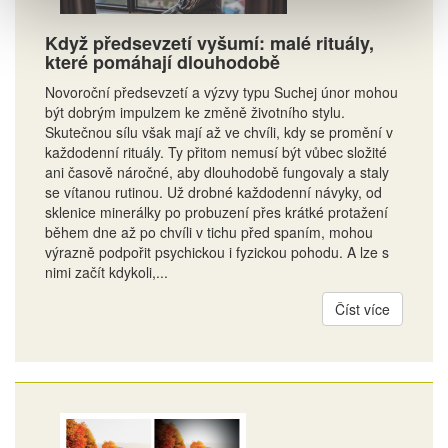
Když předsevzetí vyšumí: malé rituály,
které pomáhají dlouhodobě
Novoroční předsevzetí a výzvy typu Suchej únor mohou
být dobrým impulzem ke změně životního stylu.
Skutečnou sílu však mají až ve chvíli, kdy se promění v
každodenní rituály. Ty přitom nemusí být vůbec složité
ani časově náročné, aby dlouhodobě fungovaly a staly
se vítanou rutinou. Už drobné každodenní návyky, od
sklenice minerálky po probuzení přes krátké protažení
během dne až po chvíli v tichu před spaním, mohou
výrazně podpořit psychickou i fyzickou pohodu. A lze s
nimi začít kdykoli,...
Číst více