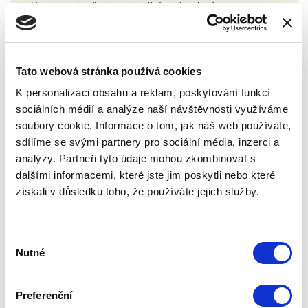
Klotrimazol je širokospektrální imidazolové
antimykotikum, které se velmi často používá na lokální
léčbu mykotických onemocnění kůže a sliznic
způsobených dermatofyty a různými druhy kvasinek.
Indikuje se např. při interdigitální mykóze, kandidóze v
Tato webová stránka používá cookies
genitální oblasti, pityriasis versicolor apod. Kombinace
klotrimazolu s hexamidinem nebo případně ještě s
K personalizaci obsahu a reklam, poskytování funkcí
prednizolonem rozšiřuje spektrum účinku léčby, zvyšuje
sociálních médií a analýze naší návštěvnosti využíváme
efektivitu a urychluje léčbu.
soubory cookie. Informace o tom, jak náš web používáte,
Číst více
sdílíme se svými partnery pro sociální média, inzerci a
analýzy. Partneři tyto údaje mohou zkombinovat s
dalšími informacemi, které jste jim poskytli nebo které
získali v důsledku toho, že používáte jejich služby.
Výběr
Nutné
souhlasu
Preferenční