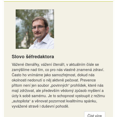
Slovo šéfredaktora
Vážené čtenářky, vážení čtenáři, v aktuálním čísle se
zamýšlíme nad tím, co pro nás vlastně znamená zdraví.
Často ho vnímáme jako samozřejmost, dokud nás
okolnosti nedonutí o něj aktivně pečovat. Prevence
přitom není jen soubor „povinných“ prohlídek, které nás
mají zdržovat, ale především vědomý způsob myšlení a
úcty k sobě samému. Je to schopnost vystoupit z režimu
„autopilota“ a věnovat pozornost kvalitnímu spánku,
vyvážené stravě i duševní pohodě.
Číst více