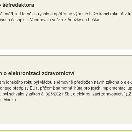
 šéfredaktora
čtenáři, letí to nějak rychle a opět jsme výrazně blíže konci roku. A v t
našeho časopisu. Vandrovala veška z Anežky na Leška…
 o elektronizaci zdravotnictví
em loňského roku byl vládou sněmovně předložen návrh zákona o elektr
ntuje předpisy EU1, přičemž samotná lhůta pro jejich implementaci up
 byl schválený zákon č. 325/2021 Sb., o elektronizaci zdravotnictví (
m článku.