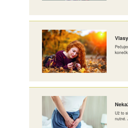
Vlas
Pečuje
konečky
Neka
Už to s
nutné. 