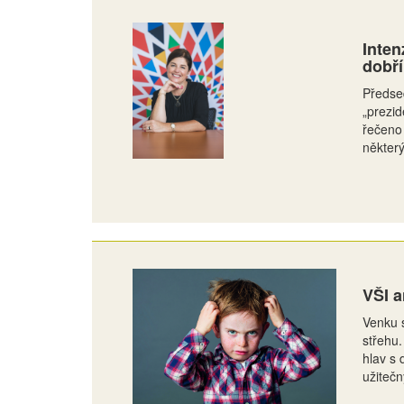
Inten
dobří
Předsed
„prezid
řečeno 
některý
VŠI 
Venku s
střehu.
hlav s 
užitečn