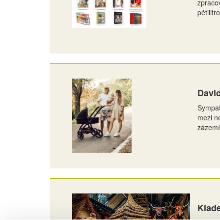
zpracov
pětilitr
Davi
Sympati
mezi ne
zázemí 
Klade