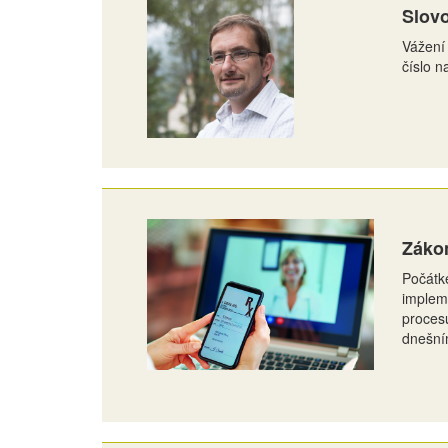
Slovo
Vážení 
číslo 
Zákon
Počátk
impleme
procesu
dnešní