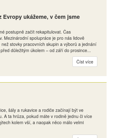
 z Evropy ukážeme, v čem jsme
né postupně začít rekapitulovat. Čas
iv. Mezinárodní spolupráce je pro nás lidově
e než stovky pracovních skupin a výborů a jednání
i před důležitým úkolem – od září do prosince...
Číst více
ce, šály a rukavice a rodiče začínají být ve
u. A ta hrůza, pokud máte v rodině jednu či více
 mýtech kolem vší, a naopak něco málo velmi